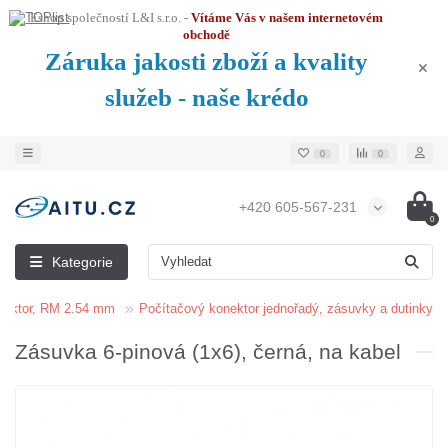
Eshop společností L&I s.r.o. -
Vítáme Vás v našem internetovém
obchodě
Záruka jakosti zboží a kvality
služeb - naše krédo
0
0
+420 605-567-231
0
Kategorie
nektor, RM 2.54 mm
Počítačový konektor jednořadý, zásuvky a dutinky
Zásuvka 6-pinová (1x6), černá, na kabel