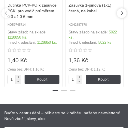
Dutinka PCK-KO k zásuvce
Zásuvka 1-pinová (1x1),
PCK, pro vodič průměrem
černá, na kabel
0.3 až 0.6 mm
KO59745714
KO42887870
Stavy zásob na skladě:
Stavy zásob na skladě:
5022
1128850 ks.
ks.
Ihned k odeslání:
1128850 ks.
Ihned k odeslání:
5022 ks.
1,40 Kč
1,36 Kč
Cena bez DPH: 1,16 Kč
Cena bez DPH: 1,12 Kč
Koupit
Koupit
Buďte v centru dění – přihlaste se k odběru našeho newsletteru!
Nové zboží, slevy, akce.