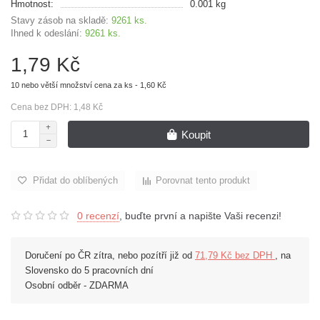
Hmotnost:
0.001 kg
Stavy zásob na skladě:
9261 ks.
Ihned k odeslání:
9261 ks.
1,79 Kč
10 nebo větší množství cena za ks - 1,60 Kč
Cena bez DPH: 1,48 Kč
Koupit
Přidat do oblíbených
Porovnat tento produkt
0 recenzí
, buďte první a napište Vaši recenzi!
Doručení po ČR zítra, nebo pozítří již od
71,79 Kč bez DPH
, na
Slovensko do 5 pracovních dní
Osobní odběr - ZDARMA