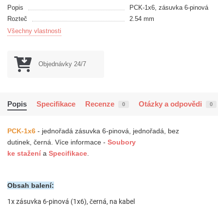
Popis
PCK-1x6, zásuvka 6-pinová
Rozteč
2.54 mm
Všechny vlastnosti
Objednávky 24/7
Popis
Specifikace
Recenze
Otázky a odpovědi
0
0
PCK-1x6
-
j
ednořadá
zásuvka
6-pinová
,
jednořadá,
bez
dutinek
,
černá.
Více informace -
Soubory
ke
stažení
a
Specifikace
.
Obsah balení:
1x z
ásuvka 6-pinová (1x6), černá, na kabel