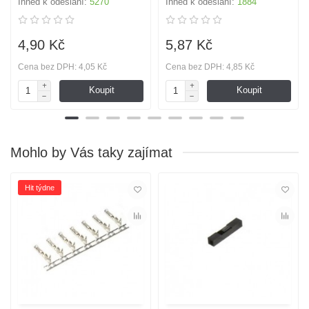
Ihned k odeslání:
5270
Ihned k odeslání:
1884
4,90 Kč
5,87 Kč
Cena bez DPH: 4,05 Kč
Cena bez DPH: 4,85 Kč
Koupit
Koupit
Mohlo by Vás taky zajímat
Hit týdne