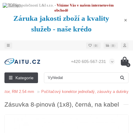
Eshop společností L&I s.r.o. -
Vítáme Vás v našem internetovém
obchodě
Záruka jakosti zboží a kvality
služeb - naše krédo
0
0
+420 605-567-231
0
Kategorie
nektor, RM 2.54 mm
Počítačový konektor jednořadý, zásuvky a dutinky
Zásuvka 8-pinová (1x8), černá, na kabel