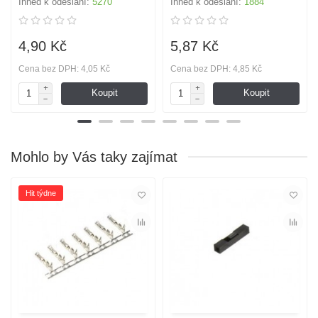
Ihned k odeslání:
5270
Ihned k odeslání:
1884
4,90 Kč
5,87 Kč
Cena bez DPH: 4,05 Kč
Cena bez DPH: 4,85 Kč
Koupit
Koupit
Mohlo by Vás taky zajímat
Hit týdne