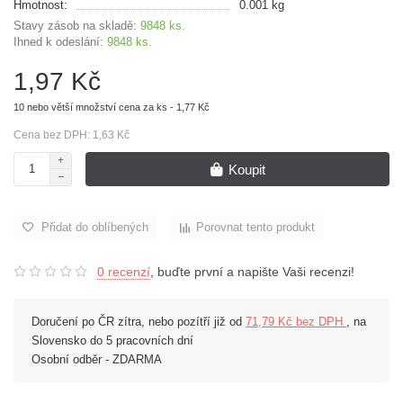
Hmotnost:
0.001 kg
Stavy zásob na skladě:
9848 ks.
Ihned k odeslání:
9848 ks.
1,97 Kč
10 nebo větší množství cena za ks - 1,77 Kč
Cena bez DPH: 1,63 Kč
Koupit
Přidat do oblíbených
Porovnat tento produkt
0 recenzí
, buďte první a napište Vaši recenzi!
Doručení po ČR zítra, nebo pozítří již od
71,79 Kč bez DPH
, na
Slovensko do 5 pracovních dní
Osobní odběr - ZDARMA