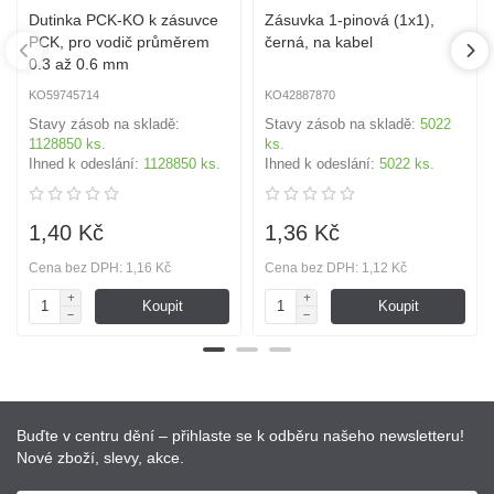
Dutinka PCK-KO k zásuvce
Zásuvka 1-pinová (1x1),
PCK, pro vodič průměrem
černá, na kabel
0.3 až 0.6 mm
KO59745714
KO42887870
Stavy zásob na skladě:
Stavy zásob na skladě:
5022
1128850 ks.
ks.
Ihned k odeslání:
1128850 ks.
Ihned k odeslání:
5022 ks.
1,40 Kč
1,36 Kč
Cena bez DPH: 1,16 Kč
Cena bez DPH: 1,12 Kč
Koupit
Koupit
Buďte v centru dění – přihlaste se k odběru našeho newsletteru!
Nové zboží, slevy, akce.