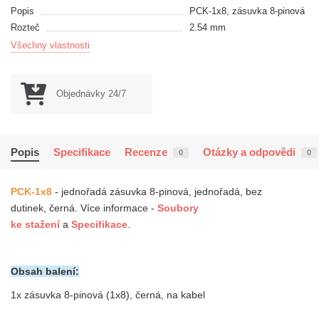
Popis
PCK-1x8, zásuvka 8-pinová
Rozteč
2.54 mm
Všechny vlastnosti
Objednávky 24/7
Popis
Specifikace
Recenze
Otázky a odpovědi
0
0
PCK-1x8
-
j
ednořadá
zásuvka
8-pinová
,
jednořadá,
bez
dutinek
,
černá.
Více informace -
Soubory
ke
stažení
a
Specifikace
.
Obsah balení:
1x
zásuvka 8-pinová (1x8), černá, na kabel