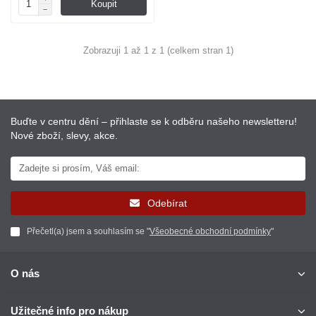
Koupit
Zobrazuji 1 až 1 z 1 (celkem stran 1)
Buďte v centru dění – přihlaste se k odběru našeho newsletteru!
Nové zboží, slevy, akce.
Odebírat
Přečetl(a) jsem a souhlasím se "
Všeobecné obchodní podmínky
"
O nás
Užitečné info pro nákup