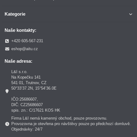
Kategorie
Naše kontakty:
+420 605-567-231
eshop@aitu.cz
Naše adresa:
L&I s.r.o.
Na Kopečku 141
541 01, Trutnov, CZ
50°33’37.2N, 15°54’36.0E
IČO:25686607,
DIČ: CZ25686607
spis. zn.: C/17621 KOS HK
Firma L&I nemá kamenný obchod, pouze provozovnu.
Provozovna je otevřena pro návštěvy pouze po předchozí domluvě.
Objednávky: 24/7