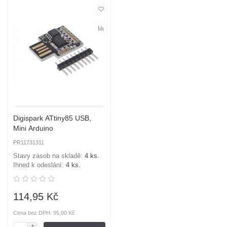
Digispark ATtiny85 USB,
Mini Arduino
PR11731311
Stavy zásob na skladě:
4 ks.
Ihned k odeslání:
4 ks.
114,95 Kč
Cena bez DPH: 95,00 Kč