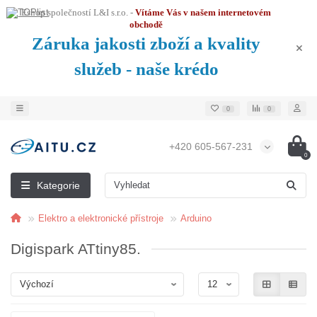
Eshop společností L&I s.r.o. -
Vítáme Vás v našem internetovém
obchodě
Záruka jakosti zboží a kvality
služeb - naše krédo
0
0
+420 605-567-231
0
Kategorie
Elektro a elektronické přístroje
Arduino
Digispark ATtiny85.