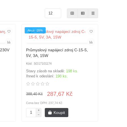
Akce -26%
 230V
Průmyslový napájecí zdroj C-15-5,
5V, 3A, 15W
SO17101174
Stavy zásob na skladě:
198 ks.
Ihned k odeslání:
198 ks.
287,67 Kč
388,40 Kč
Cena bez DPH: 237,74 Kč
Koupit