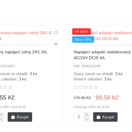
Hit týdne
Akce -43%
ý napájecí zdroj 24V, 6A,
Napájecí adaptér stabilizovaný
AC/24V DC/0.4A
14121812
SO62131194
zásob na skladě:
3 ks.
Stavy zásob na skladě:
3 ks.
k odeslání:
3 ks.
Ihned k odeslání:
3 ks.
55 Kč
99,58 Kč
175,46 Kč
z DPH: 634,34 Kč
Cena bez DPH: 82,30 Kč
Koupit
Koupit