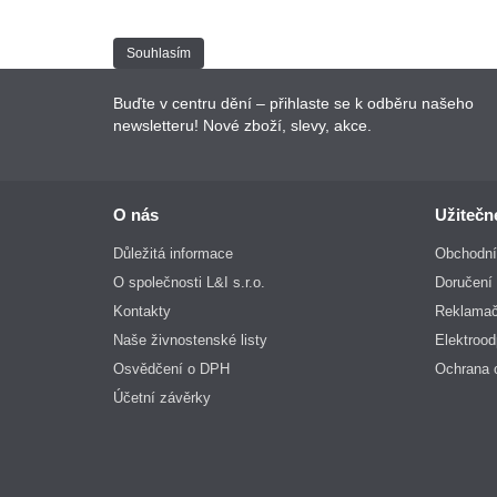
Provozovatel jako správce osobních údajů zpracovává
Souhlasím
Buďte v centru dění – přihlaste se k odběru našeho
newsletteru! Nové zboží, slevy, akce.
O nás
Užitečn
Důležitá informace
Obchodní
O společnosti L&I s.r.o.
Doručení 
Kontakty
Reklamač
Naše živnostenské listy
Elektroo
Osvědčení o DPH
Ochrana 
Účetní závěrky