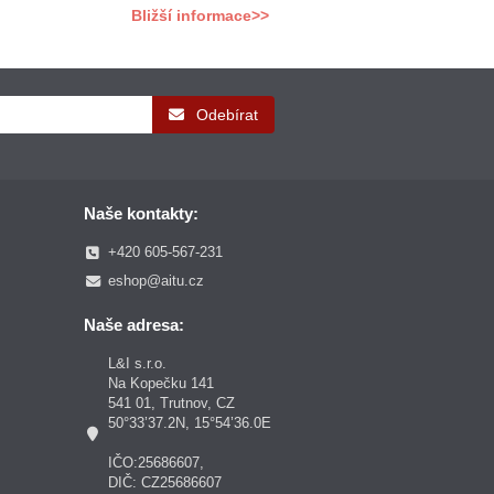
 analytické účely.
Bližší informace>>
.
Odebírat
Naše kontakty:
+420 605-567-231
eshop@aitu.cz
Naše adresa:
L&I s.r.o.
Na Kopečku 141
541 01, Trutnov, CZ
50°33’37.2N, 15°54’36.0E
IČO:25686607,
DIČ: CZ25686607