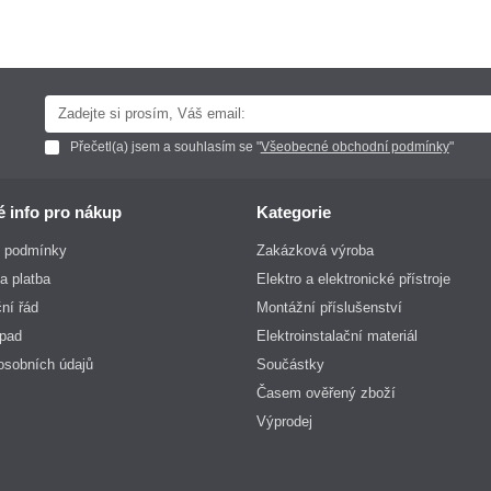
 na tomto webu cookies potřebné pro fungování webových stránek a pro
Přečetl(a) jsem a souhlasím se "
Všeobecné obchodní podmínky
"
é info pro nákup
Kategorie
 podmínky
Zakázková výroba
a platba
Elektro a elektronické přístroje
ní řád
Montážní příslušenství
dpad
Elektroinstalační materiál
osobních údajů
Součástky
Časem ověřený zboží
Výprodej