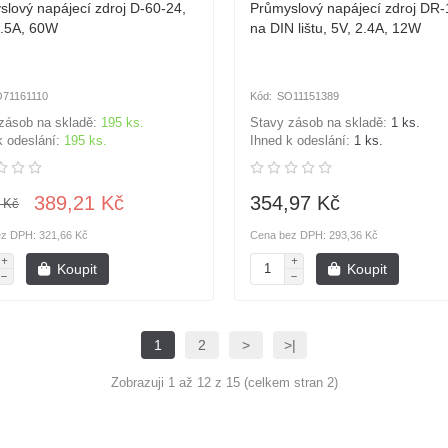
lový napájecí zdroj D-60-24,
Průmyslový napájecí zdroj DR-
2.5A, 60W
na DIN lištu, 5V, 2.4A, 12W
71161110
SO11151389
zásob na skladě:
195 ks.
Stavy zásob na skladě:
1 ks.
k odeslání:
195 ks.
Ihned k odeslání:
1 ks.
389,21 Kč
354,97 Kč
 Kč
z DPH: 321,66 Kč
Cena bez DPH: 293,36 Kč
Koupit
Koupit
1
2
>
>|
Zobrazuji 1 až 12 z 15 (celkem stran 2)