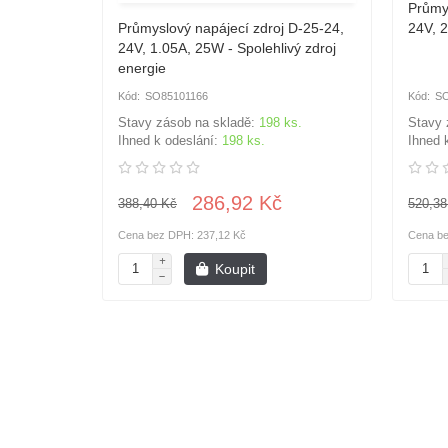
Průmys
Průmyslový napájecí zdroj D-25-24,
24V, 
24V, 1.05A, 25W - Spolehlivý zdroj
energie
SO85101166
SO
Stavy zásob na skladě:
198 ks.
Stavy 
Ihned k odeslání:
198 ks.
Ihned 
286,92 Kč
388,40 Kč
520,38
Cena bez DPH: 237,12 Kč
Cena be
Koupit