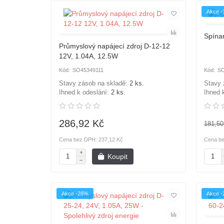
Akce 
Spína
Průmyslový napájecí zdroj D-12-12
12V, 1.04A, 12.5W
SO45349111
SO
Stavy zásob na skladě:
2 ks.
Stavy 
Ihned k odeslání:
2 ks.
Ihned 
286,92 Kč
181,50
Cena bez DPH: 237,12 Kč
Cena be
Koupit
Akce -26%
Akce 