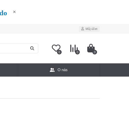
édo
Můj účet
0
0
0
O nás