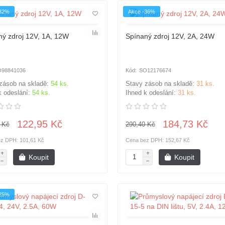
-32%
Akce -36%
ný zdroj 12V, 1A, 12W
Spínaný zdroj 12V, 2A, 24W
98841036
SO12176674
zásob na skladě:
54 ks.
Stavy zásob na skladě:
31 ks.
k odeslání:
54 ks.
Ihned k odeslání:
31 ks.
122,95 Kč
184,73 Kč
 Kč
290,40 Kč
z DPH: 101,61 Kč
Cena bez DPH: 152,67 Kč
Koupit
Koupit
-25%