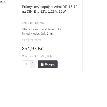
15-5
Průmyslový napájecí zdroj DR-15-12
na DIN lištu 12V, 1.25A, 12W
SO16681216
Stavy zásob na skladě:
3 ks.
Ihned k odeslání:
3 ks.
354,97 Kč
Cena bez DPH: 293,36 Kč
Koupit