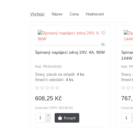
Výchozí
Název
Cena
Hodnocení
Spínaný napájecí zdroj 24V, 4A, 96W
Spínan
144W
PR16141431
PR
Stavy zásob na skladě:
4 ks.
Stavy 
Ihned k odeslání:
4 ks.
Ihned 
608,25 Kč
767,
Cena bez DPH: 502,69 Kč
Cena be
Koupit