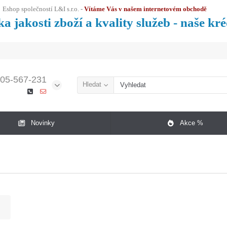
Eshop společností L&I s.r.o. -
Vítáme Vás v našem internetovém obchodě
a jakosti zboží a kvality služeb - naše kr
05-567-231
Hledat
Novinky
Akce %