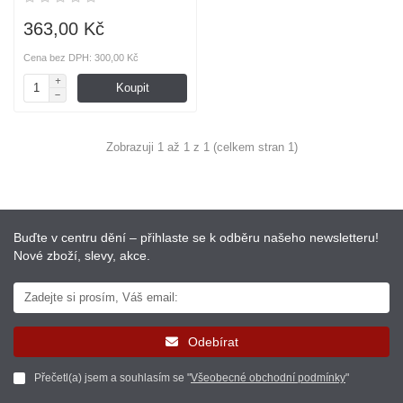
363,00 Kč
Cena bez DPH: 300,00 Kč
Koupit
Zobrazuji 1 až 1 z 1 (celkem stran 1)
Buďte v centru dění – přihlaste se k odběru našeho newsletteru!
Nové zboží, slevy, akce.
Odebírat
Přečetl(a) jsem a souhlasím se "
Všeobecné obchodní podmínky
"