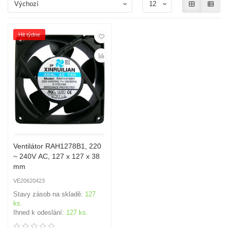
Hit týdne
Ventilátor RAH1278B1, 220
~ 240V AC, 127 x 127 x 38
mm
VE20620423
Stavy zásob na skladě:
127
ks.
Ihned k odeslání:
127 ks.