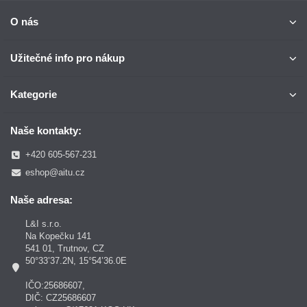
O nás
Užitečné info pro nákup
Kategorie
Naše kontakty:
+420 605-567-231
eshop@aitu.cz
Naše adresa:
L&I s.r.o.
Na Kopečku 141
541 01, Trutnov, CZ
50°33’37.2N, 15°54’36.0E
IČO:25686607,
DIČ: CZ25686607