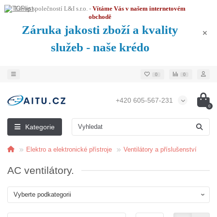
Eshop společností L&I s.r.o. -
Vítáme Vás v našem internetovém
obchodě
Záruka jakosti zboží a kvality
služeb - naše krédo
0
0
+420 605-567-231
0
Kategorie
Elektro a elektronické přístroje
Ventilátory a příslušenství
AC ventilátory.