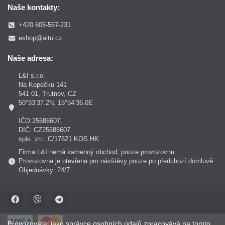
Naše kontakty:
+420 605-567-231
eshop@aitu.cz
Naše adresa:
L&I s.r.o.
Na Kopečku 141
541 01, Trutnov, CZ
50°33’37.2N, 15°54’36.0E
IČO:25686607,
DIČ: CZ25686607
spis. zn.: C/17621 KOS HK
Firma L&I nemá kamenný obchod, pouze provozovnu.
Provozovna je otevřena pro návštěvy pouze po předchozí domluvě.
Objednávky: 24/7
Provozovatel jako správce osobních údajů zpracovává na tomto