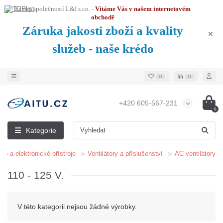
Eshop společností L&I s.r.o. -
Vítáme Vás v našem internetovém
obchodě
Záruka jakosti zboží a kvality
služeb - naše krédo
0
0
+420 605-567-231
0
Kategorie
tro a elektronické přístroje
Ventilátory a příslušenství
AC ventilátory
110 - 125 V.
V této kategorii nejsou žádné výrobky.