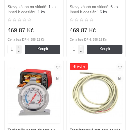
Stavy zásob na skladě:
1 ks.
Stavy zásob na skladě:
6 ks.
Ihned k odeslání:
1 ks.
Ihned k odeslání:
6 ks.
469,87 Kč
469,87 Kč
Cena bez DPH: 388,32 Kč
Cena bez DPH: 388,32 Kč
Koupit
Koupit
Hit týdne
Teploměr nerez do trouby
Termistorová teplotní sonda