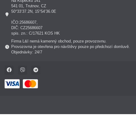
Na Kopečku 141
541 01, Trutnov, CZ
50°33’37.2N, 15°54’36.0E
IČO:25686607,
DIČ: CZ25686607
spis. zn.: C/17621 KOS HK
Firma L&I nemá kamenný obchod, pouze provozovnu.
Provozovna je otevřena pro návštěvy pouze po předchozí domluvě.
Objednávky: 24/7