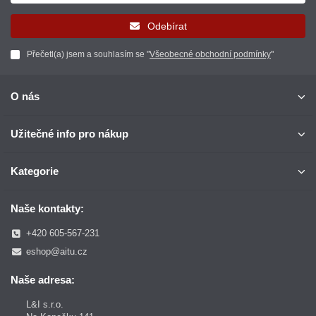
Odebírat
Přečetl(a) jsem a souhlasím se "
Všeobecné obchodní podmínky
"
O nás
Užitečné info pro nákup
Kategorie
Naše kontakty:
+420 605-567-231
eshop@aitu.cz
Naše adresa:
L&I s.r.o.