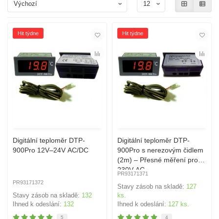
Hit týdne
Hit týdne
Digitální teploměr DTP-
Digitální teploměr DTP-
900Pro 12V–24V AC/DC
900Pro s nerezovým čidlem
(2m) – Přesné měření pro
230V AC
PR93171371
PR93171372
Stavy zásob na skladě:
127
Stavy zásob na skladě:
132
ks.
Ihned k odeslání:
132
Ihned k odeslání:
127 ks.
5
4