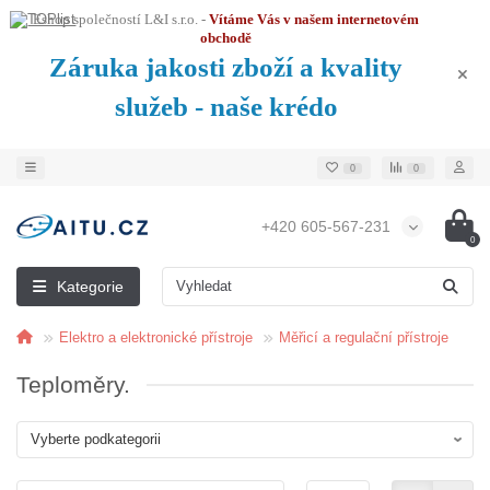
Eshop společností L&I s.r.o. -
Vítáme Vás v našem internetovém
obchodě
Záruka jakosti zboží a kvality
služeb - naše krédo
0
0
+420 605-567-231
0
Kategorie
Elektro a elektronické přístroje
Měřicí a regulační přístroje
Teploměry.