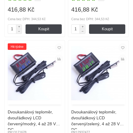
416,88 Kč
416,88 Kč
Cena bez DPH: 344,53 Kč
Cena bez DPH: 344,53 Kč
Koupit
Koupit
Hit týdne
Dvoukanálový teploměr,
Dvoukanálový teploměr,
dvouřádkový LCD
dvouřádkový LCD
červený/modrý, 4 až 28 V
červený/zelený, 4 až 28 V
DC
DC
PR13171678
PR12937477