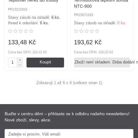
NTC-900
PR13121815
PR15671163
Stavy zásob na skladě:
6 ks.
Ihned k odeslání:
6 ks.
Stavy zásob na skladě:
0 ks.
133,48 Kč
193,62 Kč
Cena bez DPH: 110,31 Kč
Cena bez DPH: 160,02 Kč
Koupit
Zboží není skladem. Doba dodání 
Zobrazuji 1 až 6 z 6 (celkem stran 1)
Buďte v centru dění – přihlaste se k odběru našeho newsletteru!
Nové zboží, slevy, akce.