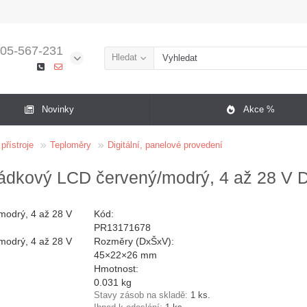
05-567-231
Hledat
Novinky
Akce %
přístroje
Teploměry
Digitální, panelové provedení
ádkový LCD červený/modrý, 4 až 28 V 
Kód:
PR13171678
Rozměry (DxŠxV):
45×22×26 mm
Hmotnost:
0.031 kg
Stavy zásob na skladě:
1 ks.