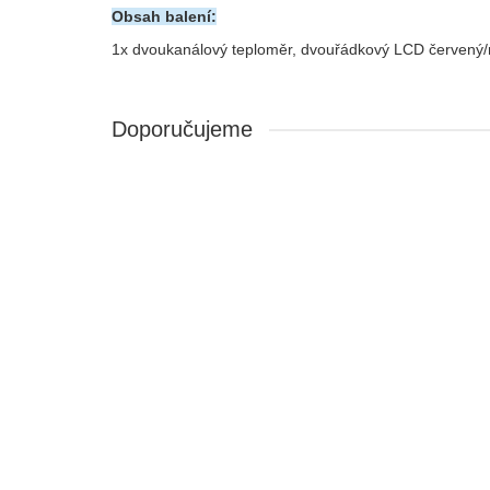
Obsah balení:
1x dvoukanálový teploměr, dvouřádkový LCD červený/
Doporučujeme
Hit týdne
Digitální teploměr DTP-900Pro 12V–24V AC/DC
PR93171372
Stavy zásob na skladě:
132
Ihned k odeslání:
132
5
416,88 Kč
Cena bez DPH: 344,53 Kč
Koupit