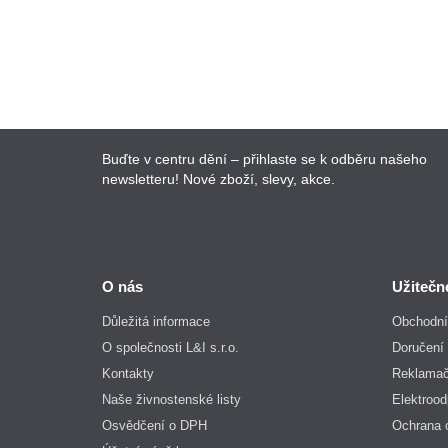
Cena bez DPH: 388,32 Kč
Koupit
Buďte v centru dění – přihlaste se k odběru našeho
newsletteru! Nové zboží, slevy, akce.
O nás
Užitečn
Důležitá informace
Obchodní
O společnosti L&I s.r.o.
Doručení 
Kontakty
Reklamač
Naše živnostenské listy
Elektroo
Osvědčení o DPH
Ochrana 