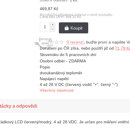
Ihned k odeslání:
1 ks.
469,87 Kč
Recyklační příspěvek zahrnut v ceně produktu.
Cena bez DPH: 388,32 Kč
Koupit
Porovnat
Přidat do
0 recenzí
, buďte první a napište V
tento
oblíbených
produkt
Doručení po ČR zítra, nebo pozítří již od
71,79 
Slovensko do 5 pracovních dní
Osobní odběr - ZDARMA
Popis
dvoukanálový teploměr
Napájecí napětí
4 až 28 V DC (červený vodič "+", černý "-")
Všechny vlastnosti
tázky a odpovědi
ádkový LCD červený/modrý, 4 až 28 VDC. Je určen pro měření vnitřní a