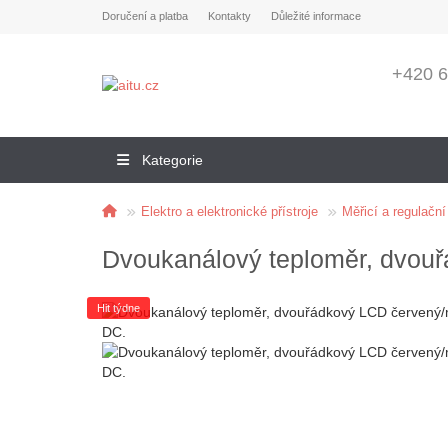
Doručení a platba
Kontakty
Důležité informace
+420 6
Kategorie
Elektro a elektronické přístroje
Měřicí a regulační 
Dvoukanálový teploměr, dvouř
Hit týdne