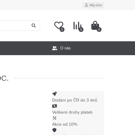
Můj účet
0
0
0
O nás
DC.
Dodání po ČR do 3 dnů
Veškeré druhy plateb
Akce od 10%