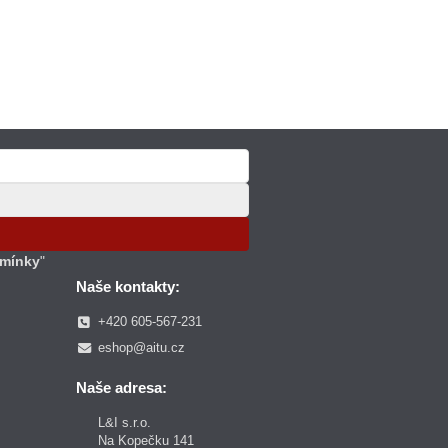
mínky
"
Naše kontakty:
+420 605-567-231
eshop@aitu.cz
Naše adresa:
L&I s.r.o.
Na Kopečku 141