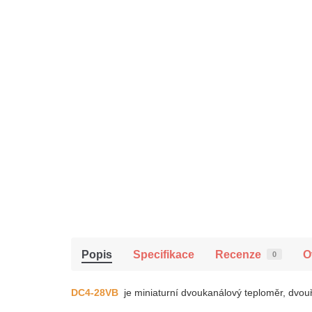
Popis
Specifikace
Recenze
O
0
DC4-28VB
je miniaturní dvoukanálový teploměr, dvouř