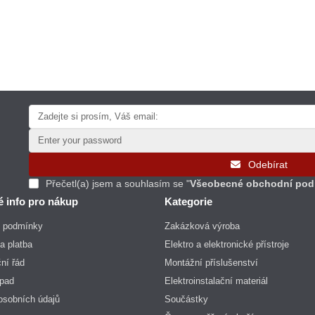
Odebírat
Přečetl(a) jsem a souhlasím se "
Všeobecné obchodní pod
é info pro nákup
Kategorie
 podmínky
Zakázková výroba
a platba
Elektro a elektronické přístroje
ní řád
Montážní příslušenství
dpad
Elektroinstalační materiál
osobních údajů
Součástky