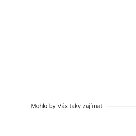
Dvoukanálový teploměr, dvouřádkový LCD červený/ze
PR12937477
Stavy zásob na skladě:
6
Ihned k odeslání:
6
469,87 Kč
Cena bez DPH: 388,32 Kč
Koupit
Mohlo by Vás taky zajímat
Hit týdne