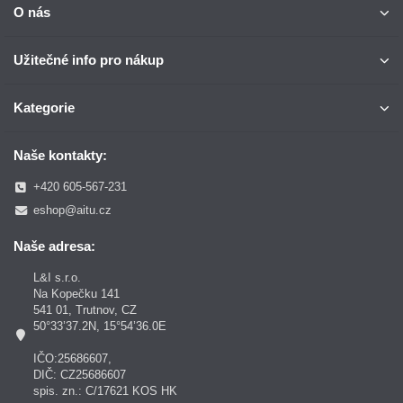
O nás
Užitečné info pro nákup
Kategorie
Naše kontakty:
+420 605-567-231
eshop@aitu.cz
Naše adresa:
L&I s.r.o.
Na Kopečku 141
541 01, Trutnov, CZ
50°33’37.2N, 15°54’36.0E
IČO:25686607,
DIČ: CZ25686607
spis. zn.: C/17621 KOS HK