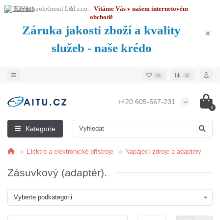
Eshop společností L&I s.r.o. -
Vítáme Vás v našem internetovém
obchodě
Záruka jakosti zboží a kvality
služeb - naše krédo
0
0
+420 605-567-231
0
Kategorie
Elektro a elektronické přístroje
Napájecí zdroje a adaptéry
Zásuvkový (adaptér).