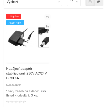
Hit týdne
Akce -43%
Napájecí adaptér
stabilizovaný 230V AC/24V
DC/0.4A
SO62131194
Stavy zásob na skladě:
3 ks.
Ihned k odeslání:
3 ks.