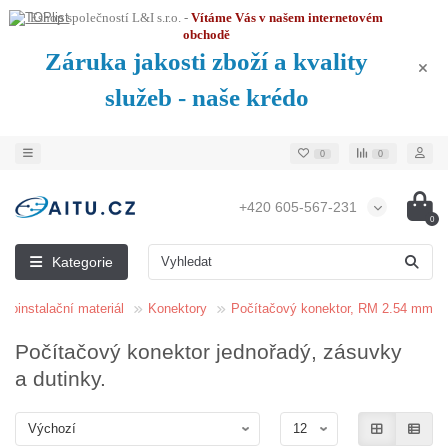
Eshop společností L&I s.r.o. -
Vítáme Vás v našem internetovém
obchodě
Záruka jakosti zboží a kvality
služeb - naše krédo
0
0
+420 605-567-231
0
Kategorie
troinstalační materiál
Konektory
Počítačový konektor, RM 2.54 mm
Počítačový konektor jednořadý, zásuvky
a dutinky.