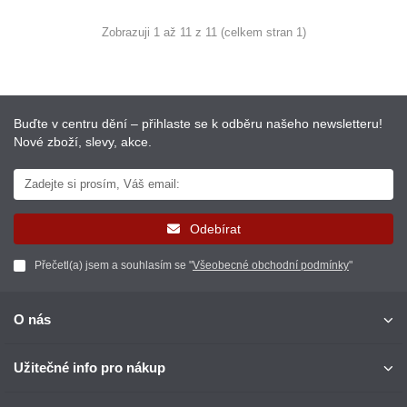
Zobrazuji 1 až 11 z 11 (celkem stran 1)
Buďte v centru dění – přihlaste se k odběru našeho newsletteru!
Nové zboží, slevy, akce.
Odebírat
Přečetl(a) jsem a souhlasím se "
Všeobecné obchodní podmínky
"
O nás
Užitečné info pro nákup