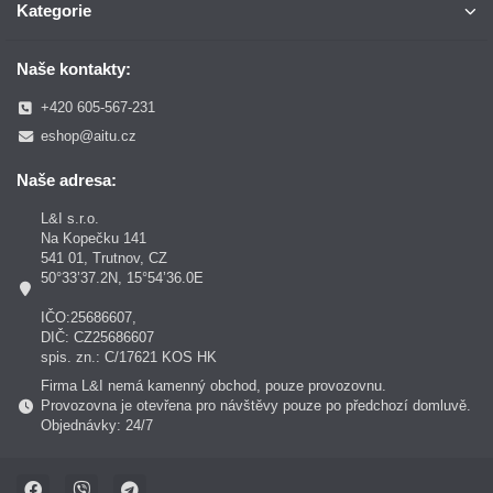
Kategorie
Naše kontakty:
+420 605-567-231
eshop@aitu.cz
Naše adresa:
L&I s.r.o.
Na Kopečku 141
541 01, Trutnov, CZ
50°33’37.2N, 15°54’36.0E
IČO:25686607,
DIČ: CZ25686607
spis. zn.: C/17621 KOS HK
Firma L&I nemá kamenný obchod, pouze provozovnu.
Provozovna je otevřena pro návštěvy pouze po předchozí domluvě.
Objednávky: 24/7