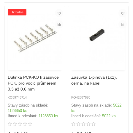
Hit týdne
Dutinka PCK-KO k zásuvce
Zásuvka 1-pinová (1x1),
PCK, pro vodič průměrem
černá, na kabel
0.3 až 0.6 mm
KO59745714
KO42887870
Stavy zásob na skladě:
Stavy zásob na skladě:
5022
1128850 ks.
ks.
Ihned k odeslání:
1128850 ks.
Ihned k odeslání:
5022 ks.