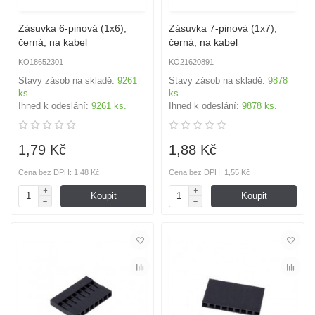
Zásuvka 6-pinová (1x6),
Zásuvka 7-pinová (1x7),
černá, na kabel
černá, na kabel
KO18652301
KO21620891
Stavy zásob na skladě:
9261
Stavy zásob na skladě:
9878
ks.
ks.
Ihned k odeslání:
9261 ks.
Ihned k odeslání:
9878 ks.
1,79 Kč
1,88 Kč
Cena bez DPH: 1,48 Kč
Cena bez DPH: 1,55 Kč
Koupit
Koupit