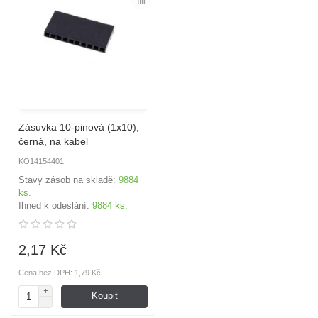
Zásuvka 10-pinová (1x10),
černá, na kabel
KO14154401
Stavy zásob na skladě:
9884
ks.
Ihned k odeslání:
9884 ks.
2,17 Kč
Cena bez DPH: 1,79 Kč
Koupit