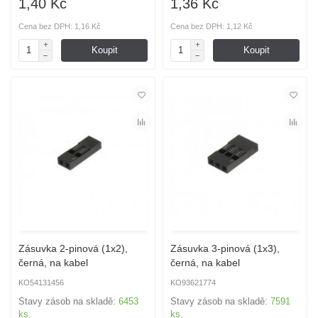
1,40 Kč
1,36 Kč
Cena bez DPH: 1,16 Kč
Cena bez DPH: 1,12 Kč
Koupit
Koupit
Zásuvka 2-pinová (1x2),
Zásuvka 3-pinová (1x3),
černá, na kabel
černá, na kabel
KO54131456
KO93621774
Stavy zásob na skladě:
6453
Stavy zásob na skladě:
7591
ks.
ks.