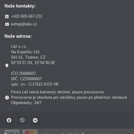
Naše kontakty:
+420 605-567-231
eshop@aitu.cz
Naše adresa:
L&I s.r.o.
Na Kopečku 141
541 01, Trutnov, CZ
50°33’37.2N, 15°54’36.0E
IČO:25686607,
DIČ: CZ25686607
spis. zn.: C/17621 KOS HK
Firma L&I nemá kamenný obchod, pouze provozovnu.
Provozovna je otevřena pro návštěvy pouze po předchozí domluvě.
Objednávky: 24/7