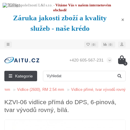
Eshop společností L&I s.r.o. -
Vítáme Vás v našem internetovém
obchodě
Záruka jakosti zboží a kvality
služeb - naše krédo
0
0
+420 605-567-231
0
Kategorie
.54 mm
Vidlice (2600), RM 2.54 mm
Vidlice přímé, tvar vývodů rovný
KZVI-06 vidlice přímá do DPS, 6-pinová,
tvar vývodů rovný, bílá.