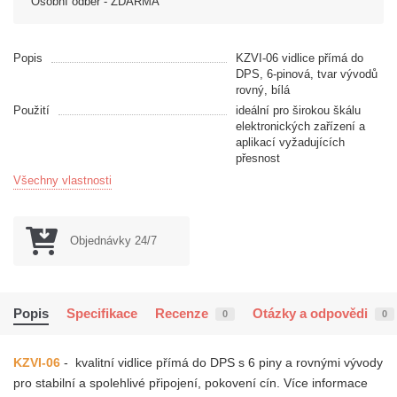
Osobní odběr - ZDARMA
Popis
KZVI-06 vidlice přímá do
DPS, 6-pinová, tvar vývodů
rovný, bílá
Použití
ideální pro širokou škálu
elektronických zařízení a
aplikací vyžadujících
přesnost
Všechny vlastnosti
Objednávky 24/7
Popis
Specifikace
Recenze
Otázky a odpovědi
0
0
KZVI-06
- kvalitní vidlice přímá do DPS s 6 piny a rovnými vývody
pro stabilní a spolehlivé připojení,
pokovení cín
.
Více informace