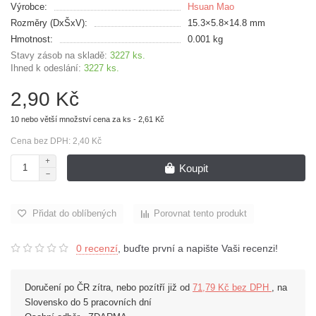
Výrobce:
Hsuan Mao
Rozměry (DxŠxV):
15.3×5.8×14.8 mm
Hmotnost:
0.001 kg
Stavy zásob na skladě:
3227 ks.
Ihned k odeslání:
3227 ks.
2,90 Kč
10 nebo větší množství cena za ks - 2,61 Kč
Cena bez DPH: 2,40 Kč
Koupit
Přidat do oblíbených
Porovnat tento produkt
0 recenzí
, buďte první a napište Vaši recenzi!
Doručení po ČR zítra, nebo pozítří již od
71,79 Kč bez DPH
, na
Slovensko do 5 pracovních dní