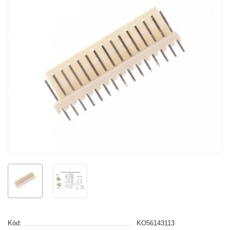
Kód:
KO56143113