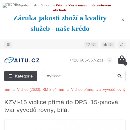
Eshop společností L&I s.r.o. -
Vítáme Vás v našem internetovém
obchodě
Záruka jakosti zboží a kvality
služeb - naše krédo
0
0
+420 605-567-231
0
Kategorie
.54 mm
Vidlice (2600), RM 2.54 mm
Vidlice přímé, tvar vývodů rovný
KZVI-15 vidlice přímá do DPS, 15-pinová,
tvar vývodů rovný, bílá.