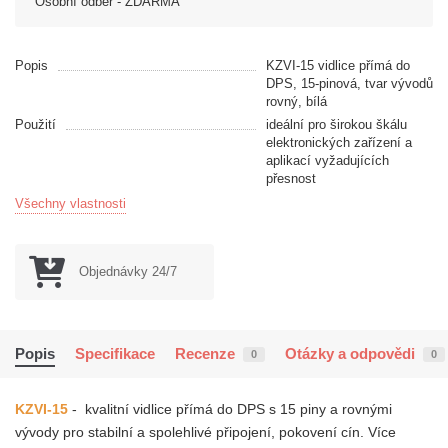
Osobní odběr - ZDARMA
Popis
KZVI-15 vidlice přímá do
DPS, 15-pinová, tvar vývodů
rovný, bílá
Použití
ideální pro širokou škálu
elektronických zařízení a
aplikací vyžadujících
přesnost
Všechny vlastnosti
Objednávky 24/7
Popis
Specifikace
Recenze
Otázky a odpovědi
0
0
KZVI-
15
- kvalitní vidlice přímá do DPS s 15 piny a rovnými
vývody pro stabilní a spolehlivé připojení,
pokovení cín
.
Více