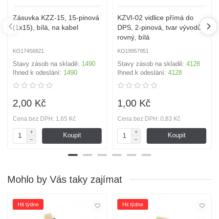
Zásuvka KZZ-15, 15-pinová
KZVI-02 vidlice přímá do
(1x15), bílá, na kabel
DPS, 2-pinová, tvar vývodů
rovný, bílá
KO17456821
KO19957951
Stavy zásob na skladě:
1490
Stavy zásob na skladě:
4128
Ihned k odeslání:
1490
Ihned k odeslání:
4128
2,00 Kč
1,00 Kč
Cena bez DPH: 1,65 Kč
Cena bez DPH: 0,83 Kč
Koupit
Koupit
Mohlo by Vás taky zajímat
Hit týdne
Hit týdne