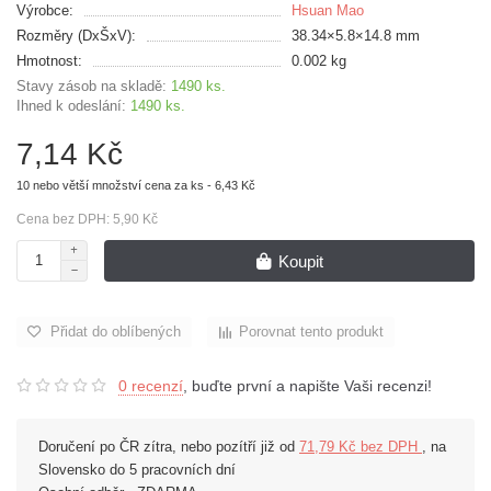
Výrobce:
Hsuan Mao
Rozměry (DxŠxV):
38.34×5.8×14.8 mm
Hmotnost:
0.002 kg
Stavy zásob na skladě:
1490 ks.
Ihned k odeslání:
1490 ks.
7,14 Kč
10 nebo větší množství cena za ks - 6,43 Kč
Cena bez DPH: 5,90 Kč
Koupit
Přidat do oblíbených
Porovnat tento produkt
0 recenzí
, buďte první a napište Vaši recenzi!
Doručení po ČR zítra, nebo pozítří již od
71,79 Kč bez DPH
, na
Slovensko do 5 pracovních dní