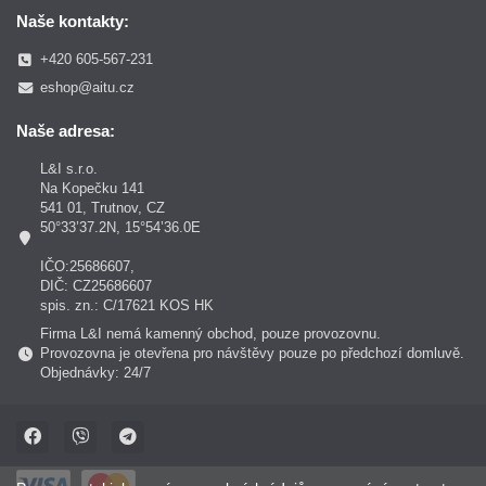
Naše kontakty:
+420 605-567-231
eshop@aitu.cz
Naše adresa:
L&I s.r.o.
Na Kopečku 141
541 01, Trutnov, CZ
50°33’37.2N, 15°54’36.0E
IČO:25686607,
DIČ: CZ25686607
spis. zn.: C/17621 KOS HK
Firma L&I nemá kamenný obchod, pouze provozovnu.
Provozovna je otevřena pro návštěvy pouze po předchozí domluvě.
Objednávky: 24/7