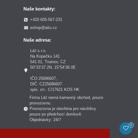
Naše kontakty:
+420 605-567-231
eshop@aitu.cz
Naše adresa:
L&I s.r.o.
Na Kopečku 141
541 01, Trutnov, CZ
50°33’37.2N, 15°54’36.0E
IČO:25686607,
DIČ: CZ25686607
spis. zn.: C/17621 KOS HK
Firma L&I nemá kamenný obchod, pouze
provozovnu.
Provozovna je otevřena pro návštěvy
pouze po předchozí domluvě.
Objednávky: 24/7
0
.