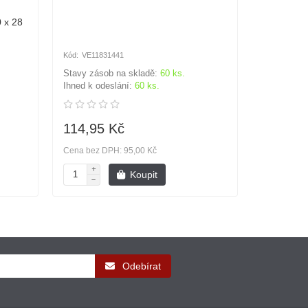
 x 28
VE11831441
VE1079
Stavy zásob na skladě:
60 ks.
Stavy záso
Ihned k odeslání:
60 ks.
Ihned k od
114,95 Kč
114,95
Cena bez DPH: 95,00 Kč
Cena bez D
Koupit
Odebírat