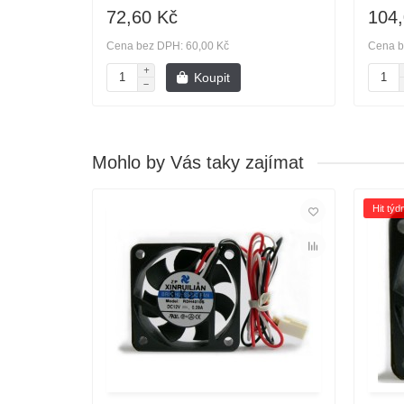
72,60 Kč
104,
Cena bez DPH: 60,00 Kč
Cena b
Koupit
Mohlo by Vás taky zajímat
Hit týd