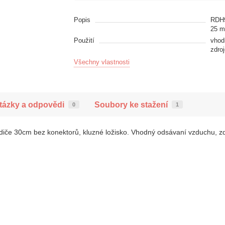
Popis
RDH9
25 
Použití
vhod
zdro
Všechny vlastnosti
tázky a odpovědi
Soubory ke stažení
0
1
vodiče 30cm bez konektorů, kluzné ložisko. Vhodný odsávaní vzduchu, 