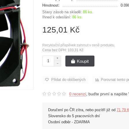
Hmotnost:
0.09
Stavy zásob na skladě:
86 ks.
Ihned k odeslání:
86 ks.
125,01 Kč
Recyklační příspěvek zahrnut v ceně produktu.
Cena bez DPH: 103,31 Kč
Koupit
Přidat do oblíbených
Porovnat tento p
0 recenzí
, buďte první a napište 
Doručení po ČR zítra, nebo pozítří již od
71,79 
Slovensko do 5 pracovních dní
Osobní odběr - ZDARMA