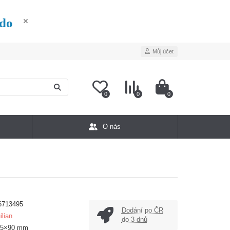
édo
Můj účet
0
0
0
O nás
6713495
Dodání po ČR
ilian
do 3 dnů
25×90 mm