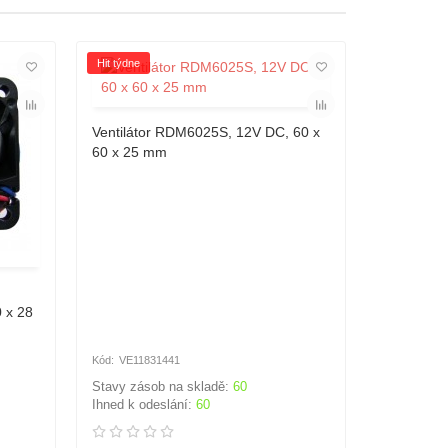
Hit týdne
Hit týdne
Ventilátor RDM6025S, 12V DC, 60 x
Ventiláto
60 x 25 mm
60 x 25 
 x 28
VE11831441
VE1079
Stavy zásob na skladě:
60
Stavy záso
Ihned k odeslání:
60
Ihned k od