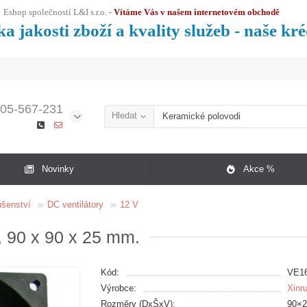
Eshop společností L&I s.r.o. -
Vítáme Vás v našem internetovém obchodě
a jakosti zboží a kvality služeb - naše kr
05-567-231
Hledat
Novinky
Akce %
lušenství
DC ventilátory
12 V
 90 x 90 x 25 mm.
Kód:
VE1
Výrobce:
Xinru
Rozměry (DxŠxV):
90×