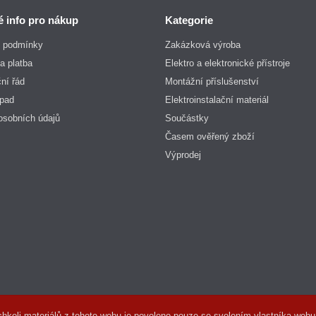
é info pro nákup
Kategorie
 podmínky
Zakázková výroba
a platba
Elektro a elektronické přístroje
ní řád
Montážní příslušenství
dpad
Elektroinstalační materiál
osobních údajů
Součástky
Časem ověřený zboží
Výprodej
hkoli materiálů z tohoto webu je povoleno pouze se svolením vlastníka webu