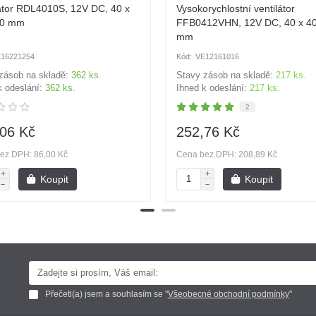
látor RDL4010S, 12V DC, 40 x
Vysokorychlostní ventilátor
10 mm
FFB0412VHN, 12V DC, 40 x 40
mm
16221254
VE12161016
zásob na skladě:
362 ks.
Stavy zásob na skladě:
217 ks.
k odeslání:
362 ks.
Ihned k odeslání:
217 ks.
2
06 Kč
252,76 Kč
ez DPH: 86,00 Kč
Cena bez DPH: 208,89 Kč
Koupit
Koupit
Přečetl(a) jsem a souhlasím se "
Všeobecné obchodní podmínky
"