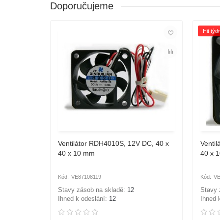
Doporučujeme
Hit týd
Ventilátor RDH4010S, 12V DC, 40 x
Venti
40 x 10 mm
40 x 
VE87108119
VE
Stavy zásob na skladě:
12
Stavy 
Ihned k odeslání:
12
Ihned 