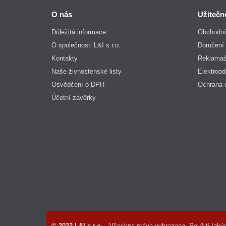
O nás
Užitečn
Důležitá informace
Obchodní
O společnosti L&I s.r.o.
Doručení 
Kontakty
Reklamač
Naše živnostenské listy
Elektroo
Osvědčení o DPH
Ochrana 
Účetní závěrky
© 2022 L&I s.r.o.
- Všechna práva vyhrazena. Použití jakýc