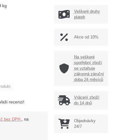
9 kg
Veškeré druhy
plateb
Akce od 10%
Na veškeré
spotřební zboží
se vztahuje
zákonná záruční
doba 24 měsíců
rodukt
Vrácení zboží
Vaši recenzi!
do 14 dnů
Kč bez DPH
, na
Objednávky
24/7