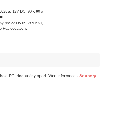
025S, 12V DC, 90 x 90 x
mm
ný pro odsávání vzduchu,
je PC, dodatečný
zdroje PC, dodatečný apod.
Více informace -
Soubory