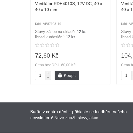
Ventilátor RDH4010S, 12V DC, 40 x
Venti
40 x 10 mm
40 x 
VE87108119
VE
Stavy zásob na skladě:
12 ks.
Stavy 
Ihned k odeslání:
12 ks.
Ihned 
72,60 Kč
104,
Cena bez DPH: 60,00 Kč
Cena b
Koupit
Buďte v centru dění – přihlaste se k odběru našeho
newsletteru! Nové zboží, slevy, akce.