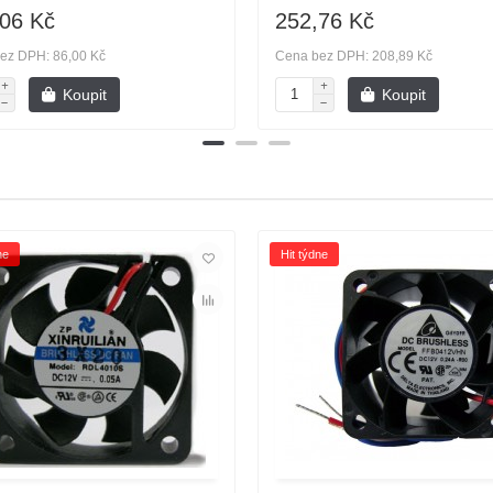
06 Kč
252,76 Kč
ez DPH: 86,00 Kč
Cena bez DPH: 208,89 Kč
Koupit
Koupit
ne
Hit týdne