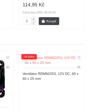
114,95 Kč
114,95
Cena bez DPH: 95,00 Kč
Cena bez D
Koupit
Hit týdne
Hit týdne
Ventilátor RDM6025S, 12V DC, 60 x
Ventiláto
60 x 25 mm
60 x 25 