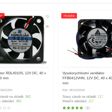
ne
Hit týdne
látor RDL4010S, 12V DC, 40 x
Vysokorychlostní ventilátor
10 mm
FFB0412VHN, 12V DC, 40 x 40
mm
16221254
VE12161016
zásob na skladě:
362
Stavy zásob na skladě:
217
k odeslání:
362
Ihned k odeslání:
217
2