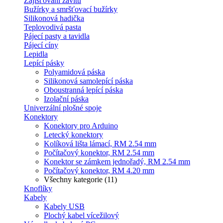
Zajišťování závitů
Bužírky a smršťovací bužírky
Silikonová hadička
Teplovodivá pasta
Pájecí pasty a tavidla
Pájecí cíny
Lepidla
Lepící pásky
Polyamidová páska
Silikonová samolepící páska
Oboustranná lepící páska
Izolační páska
Univerzální plošné spoje
Konektory
Konektory pro Arduino
Letecký konektory
Kolíková lišta lámací, RM 2.54 mm
Počítačový konektor, RM 2.54 mm
Konektor se zámkem jednořadý, RM 2.54 mm
Počítačový konektor, RM 4.20 mm
Všechny kategorie (11)
Knoflíky
Kabely
Kabely USB
Plochý kabel vícežilový