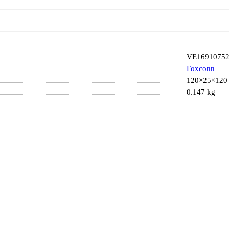
VE1691075
Foxconn
120×25×120
0.147 kg