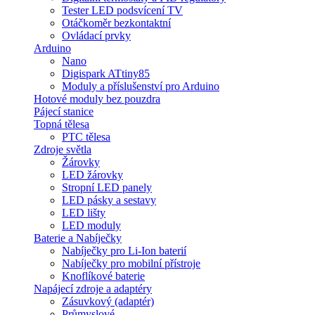
Tester LED podsvícení TV
Otáčkoměr bezkontaktní
Ovládací prvky
Arduino
Nano
Digispark ATtiny85
Moduly a příslušenství pro Arduino
Hotové moduly bez pouzdra
Pájecí stanice
Topná tělesa
PTC tělesa
Zdroje světla
Žárovky
LED žárovky
Stropní LED panely
LED pásky a sestavy
LED lišty
LED moduly
Baterie a Nabíječky
Nabíječky pro Li-Ion baterií
Nabíječky pro mobilní přístroje
Knoflíkové baterie
Napájecí zdroje a adaptéry
Zásuvkový (adaptér)
Průmyslové