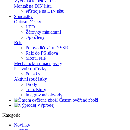
Vývodka kabelová PG
Montáž na DIN lištu
Přístroje na DIN lištu
Součástky
Optosoučástky
LED
Žárovky miniaturní
Optočleny
Relé
Polovodičová relé SSR
Relé do PS silová
Modul relé
Mechanické spínací prvky
Pasivní součástky
Pojistky
Aktivní součástky
Diody
Tranzistory
Integrované obvody
Časem ověřené zboží
Výprodej
Kategorie
Novinky