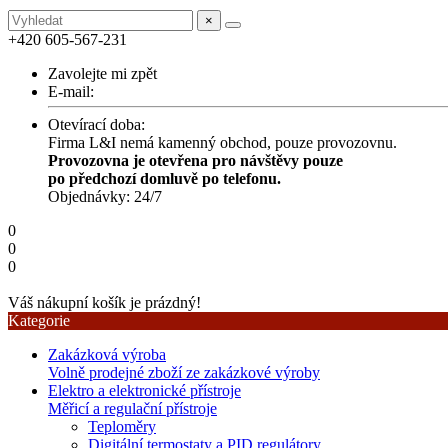
×
+420 605-567-231
Zavolejte mi zpět
E-mail:
Otevírací doba:
Firma L&I nemá kamenný obchod, pouze provozovnu.
Provozovna je otevřena pro návštěvy pouze
po předchozí domluvě po telefonu.
Objednávky: 24/7
0
0
0
Váš nákupní košík je prázdný!
Kategorie
Zakázková výroba
Volně prodejné zboží ze zakázkové výroby
Elektro a elektronické přístroje
Měřicí a regulační přístroje
Teploměry
Digitální termostaty a PID regulátory