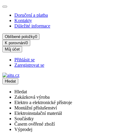
Doručení a platba
Kontakty
Důležité informace
Oblíbené položky
0
K porovnání
0
Můj účet
Přihlásit se
Zaregistrovat se
Hledat
Hledat
Zakázková výroba
Elektro a elektronické přístroje
Montážní příslušenství
Elektroinstalační materiál
Součástky
Časem ověřené zboží
Výprodej