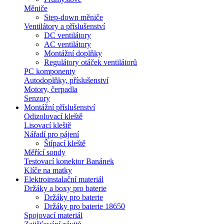
Měniče
Step-down měniče
Ventilátory a příslušenství
DC ventilátory
AC ventilátory
Montážní doplňky
Regulátory otáček ventilátorů
PC komponenty
Autodoplňky, příslušenství
Motory, čerpadla
Senzory
Montážní příslušenství
Odizolovací kleště
Lisovací kleště
Nářadí pro pájení
Štípací kleště
Měřící sondy
Testovací konektor Banánek
Klíče na matky
Elektroinstalační materiál
Držáky a boxy pro baterie
Držáky pro baterie
Držáky pro baterie 18650
Spojovací materiál