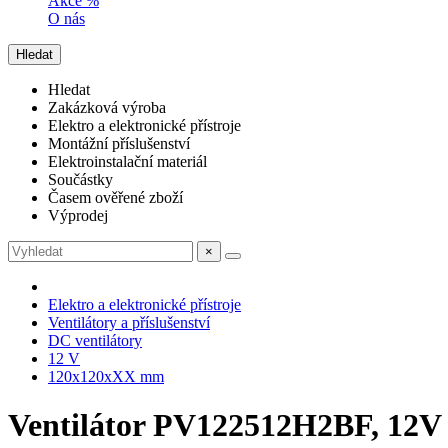
Akce %
O nás
Hledat
Hledat
Zakázková výroba
Elektro a elektronické přístroje
Montážní příslušenství
Elektroinstalační materiál
Součástky
Časem ověřené zboží
Výprodej
×
Elektro a elektronické přístroje
Ventilátory a příslušenství
DC ventilátory
12 V
120x120xXX mm
Ventilátor PV122512H2BF, 12V 