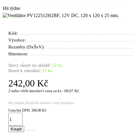
Hit týdne
Kód:
Výrobce:
Rozměry (DxŠxV):
Hmotnost:
Stavy zásob na skladě:
52 ks.
Ihned k odeslání:
52 ks.
242,00 Kč
2 nebo větší množství cena za ks - 68,07 Kč
Recyklační příspěvek zahrnut v ceně produktu.
Cena bez DPH: 200,00 Kč
Koupit