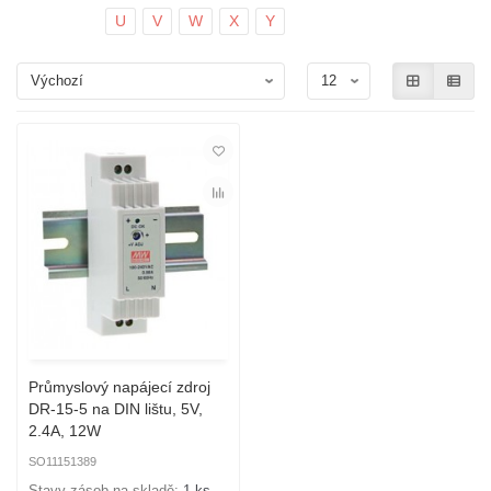
U
V
W
X
Y
Průmyslový napájecí zdroj
DR-15-5 na DIN lištu, 5V,
2.4A, 12W
SO11151389
Stavy zásob na skladě:
1 ks.