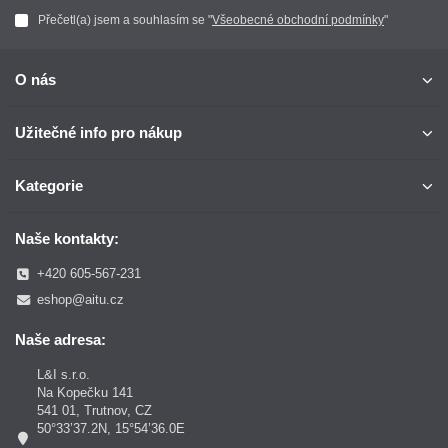
Přečetl(a) jsem a souhlasím se "
Všeobecné obchodní podmínky
"
O nás
Užitečné info pro nákup
Kategorie
Naše kontakty:
+420 605-567-231
eshop@aitu.cz
Naše adresa:
L&I s.r.o.
Na Kopečku 141
541 01, Trutnov, CZ
50°33’37.2N, 15°54’36.0E