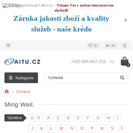
Eshop společností L&I s.r.o. -
Vítáme Vás v našem internetovém
obchodě
Záruka jakosti zboží a kvality
služeb - naše krédo
0
0
+420 605-567-231
0
Kategorie
Výrobce
Ming Weil.
Výrobce
0 - 9
A
C
D
E
F
G
H
I
J
K
L
M
N
O
P
R
S
T