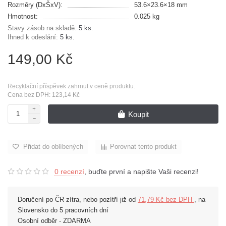
Rozměry (DxŠxV):
53.6×23.6×18 mm
Hmotnost:
0.025 kg
Stavy zásob na skladě:
5 ks.
Ihned k odeslání:
5 ks.
149,00 Kč
Recyklační příspěvek zahrnut v ceně produktu.
Cena bez DPH: 123,14 Kč
Koupit
Přidat do oblíbených
Porovnat tento produkt
0 recenzí
, buďte první a napište Vaši recenzi!
Doručení po ČR zítra, nebo pozítří již od
71,79 Kč bez DPH
, na
Slovensko do 5 pracovních dní
Osobní odběr - ZDARMA