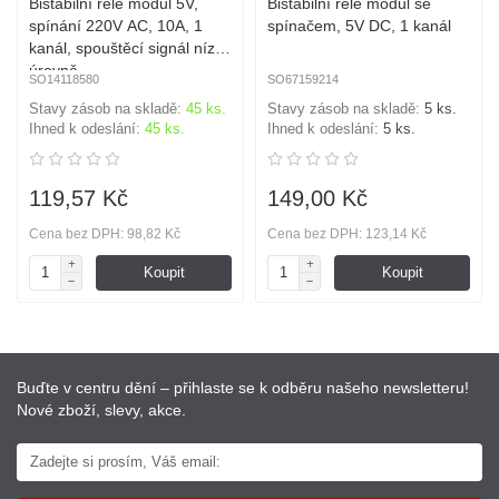
Bistabilní relé modul 5V,
Bistabilní relé modul se
spínání 220V AC, 10A, 1
spínačem, 5V DC, 1 kanál
kanál, spouštěcí signál nízké
úrovně
SO14118580
SO67159214
Stavy zásob na skladě:
45 ks.
Stavy zásob na skladě:
5 ks.
Ihned k odeslání:
45 ks.
Ihned k odeslání:
5 ks.
119,57 Kč
149,00 Kč
Cena bez DPH: 98,82 Kč
Cena bez DPH: 123,14 Kč
Koupit
Koupit
Buďte v centru dění – přihlaste se k odběru našeho newsletteru!
Nové zboží, slevy, akce.