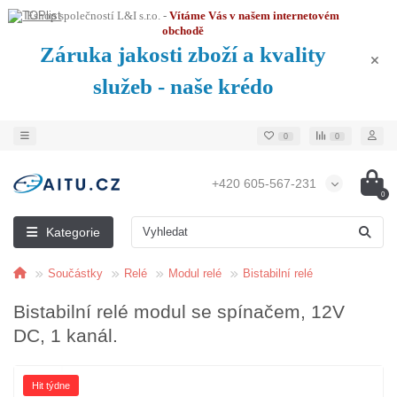
Eshop společností L&I s.r.o. -
Vítáme Vás v našem internetovém
obchodě
Záruka jakosti zboží a kvality
služeb - naše krédo
0
0
+420 605-567-231
0
Kategorie
Součástky
Relé
Modul relé
Bistabilní relé
Bistabilní relé modul se spínačem, 12V
DC, 1 kanál.
Hit týdne