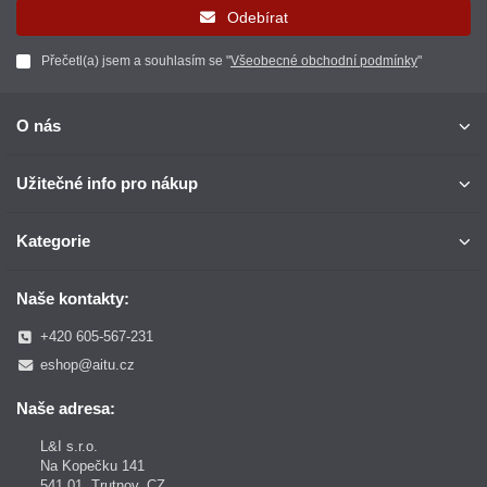
Odebírat
Přečetl(a) jsem a souhlasím se "
Všeobecné obchodní podmínky
"
O nás
Užitečné info pro nákup
Kategorie
Naše kontakty:
+420 605-567-231
eshop@aitu.cz
Naše adresa:
L&I s.r.o.
Na Kopečku 141
541 01, Trutnov, CZ