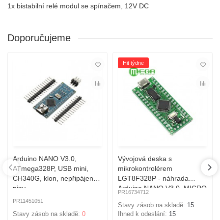
1x b
istabilní relé modul se spínačem, 12V DC
Doporučujeme
Hit týdne
Arduino NANO V3.0,
Vývojová deska s
ATmega328P, USB mini,
mikrokontrolérem
CH340G, klon, nepřipájeny
LGT8F328P - náhrada
piny
Arduino NANO V3.0, MICRO
PR16734712
USB, klon
PR11451051
Stavy zásob na skladě:
15
Stavy zásob na skladě:
0
Ihned k odeslání:
15