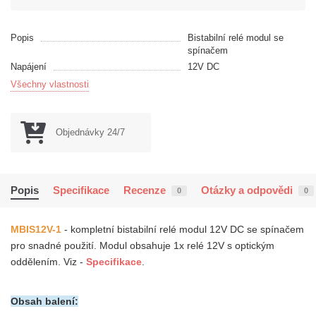
Popis
Bistabilní relé modul se
spínačem
Napájení
12V DC
Všechny vlastnosti
Objednávky 24/7
Popis
Specifikace
Recenze
Otázky a odpovědi
0
0
MBIS12V-1
- kompletní bistabilní relé modul 12V DC se spínačem
pro snadné použití. Modul obsahuje 1x relé 12V s optickým
oddělením.
Viz -
Specifikace
.
Obsah balení: