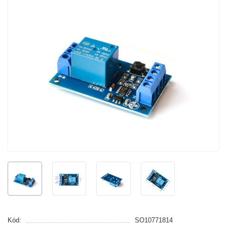
Kód:
SO10771814