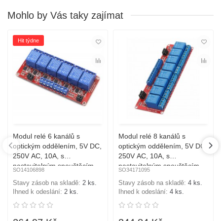
Mohlo by Vás taky zajímat
Hit týdne
Modul relé 6 kanálů s
Modul relé 8 kanálů s
optickým oddělením, 5V DC,
optickým oddělením, 5V DC,
250V AC, 10A, s
250V AC, 10A, s
nastavitelným spouštěcím
nastavitelným spouštěcím
SO14106898
SO34171095
signálem
signálem
Stavy zásob na skladě:
2 ks.
Stavy zásob na skladě:
4 ks.
Ihned k odeslání:
2 ks.
Ihned k odeslání:
4 ks.