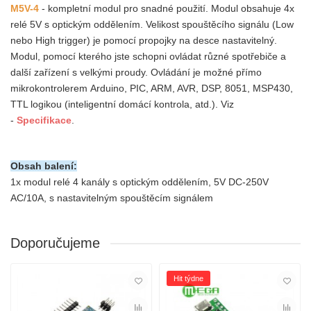
M5V-4
- kompletní modul pro snadné použití. Modul obsahuje 4x
relé 5V s optickým oddělením. Velikost spouštěcího signálu (Low
nebo High trigger) je pomocí propojky na desce nastavitelný.
Modul, pomocí kterého jste schopni ovládat různé spotřebiče a
další zařízení s velkými proudy. Ovládání je možné přímo
mikrokontrolerem Arduino, PIC, ARM, AVR, DSP, 8051, MSP430,
TTL logikou (inteligentní domácí kontrola, atd.).
Viz
-
Specifikace
.
Obsah balení:
1x m
odul relé 4 kanály s optickým oddělením, 5V DC-250V
AC/10A, s nastavitelným spouštěcím signálem
Doporučujeme
Hit týdne