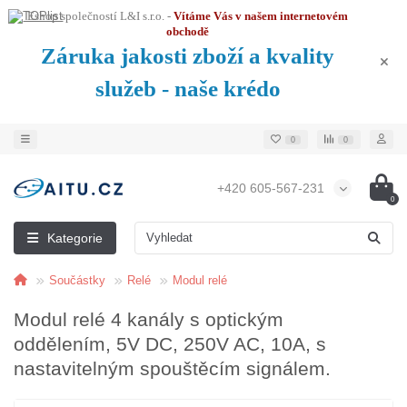
Eshop společností L&I s.r.o. -
Vítáme Vás v našem internetovém
obchodě
Záruka jakosti zboží a kvality
služeb - naše krédo
0
0
+420 605-567-231
0
Kategorie
Součástky
Relé
Modul relé
Modul relé 4 kanály s optickým
oddělením, 5V DC, 250V AC, 10A, s
nastavitelným spouštěcím signálem.