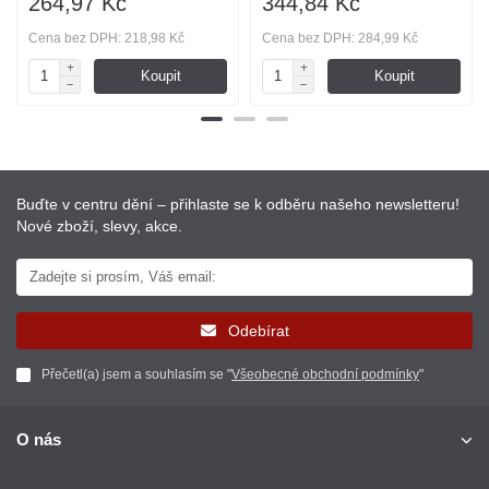
264,97 Kč
344,84 Kč
Cena bez DPH: 218,98 Kč
Cena bez DPH: 284,99 Kč
Koupit
Koupit
Buďte v centru dění – přihlaste se k odběru našeho newsletteru!
Nové zboží, slevy, akce.
Odebírat
Přečetl(a) jsem a souhlasím se "
Všeobecné obchodní podmínky
"
O nás