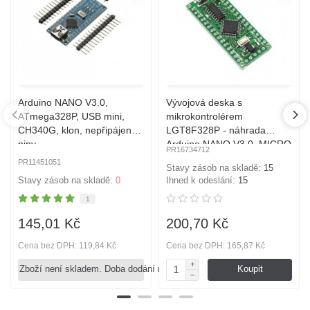
Arduino NANO V3.0,
Vývojová deska s
ATmega328P, USB mini,
mikrokontrolérem
CH340G, klon, nepřipájeny
LGT8F328P - náhrada
piny
Arduino NANO V3.0, MICRO
PR16734712
USB, klon
PR11451051
Stavy zásob na skladě:
15
Stavy zásob na skladě:
0
Ihned k odeslání:
15
1
145,01 Kč
200,70 Kč
Cena bez DPH: 119,84 Kč
Cena bez DPH: 165,87 Kč
Zboží není skladem. Doba dodání není známa.
Koupit