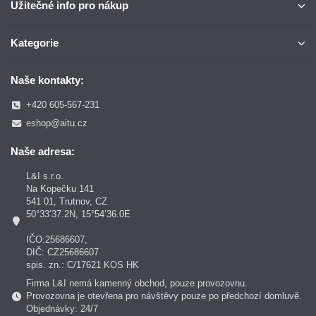
Užitečné info pro nákup
Kategorie
Naše kontakty:
+420 605-567-231
eshop@aitu.cz
Naše adresa:
L&I s.r.o.
Na Kopečku 141
541 01, Trutnov, CZ
50°33’37.2N, 15°54’36.0E
IČO:25686607,
DIČ: CZ25686607
spis. zn.: C/17621 KOS HK
Firma L&I nemá kamenný obchod, pouze provozovnu.
Provozovna je otevřena pro návštěvy pouze po předchozí domluvě.
Objednávky: 24/7