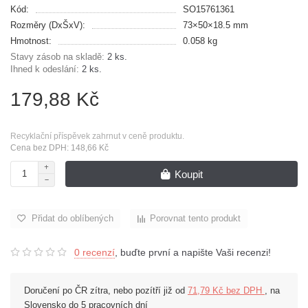
Kód:
SO15761361
Rozměry (DxŠxV):
73×50×18.5 mm
Hmotnost:
0.058 kg
Stavy zásob na skladě:
2 ks.
Ihned k odeslání:
2 ks.
179,88 Kč
Recyklační příspěvek zahrnut v ceně produktu.
Cena bez DPH: 148,66 Kč
Koupit
Přidat do oblíbených
Porovnat tento produkt
0 recenzí
, buďte první a napište Vaši recenzi!
Doručení po ČR zítra, nebo pozítří již od
71,79 Kč bez DPH
, na
Slovensko do 5 pracovních dní