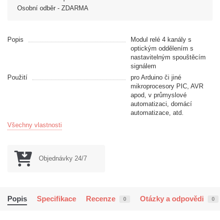
Osobní odběr - ZDARMA
Popis
Modul relé 4 kanály s
optickým oddělením s
nastavitelným spouštěcím
signálem
Použití
pro Arduino či jiné
mikroprocesory PIC, AVR
apod, v průmyslové
automatizaci, domácí
automatizace, atd.
Všechny vlastnosti
Objednávky 24/7
Popis
Specifikace
Recenze
Otázky a odpovědi
0
0