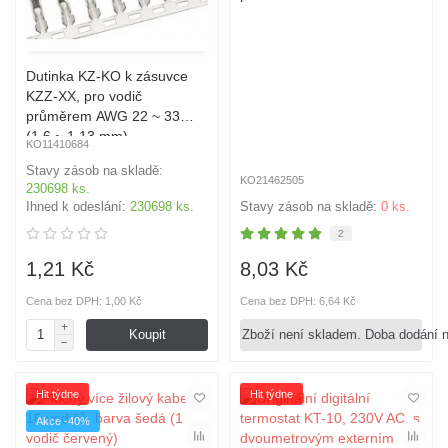
Dutinka KZ-KO k zásuvce
KZZ-XX, pro vodič
průměrem AWG 22 ~ 33
(1.6 ~ 1.13 mm)
KO11410684
Stavy zásob na skladě:
KO21462505
230698 ks.
Ihned k odeslání:
230698 ks.
Stavy zásob na skladě:
0 ks.
2
1,21 Kč
8,03 Kč
Cena bez DPH: 1,00 Kč
Cena bez DPH: 6,64 Kč
Koupit
Zboží není skladem. Doba dodání 
Hit týdne
Hit týdne
Akce -40%