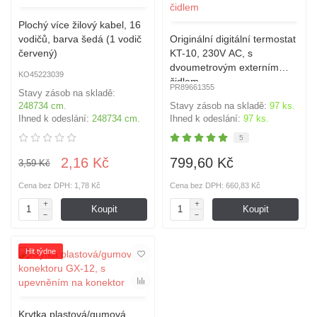
Plochý více žilový kabel, 16
vodičů, barva šedá (1 vodič
Originální digitální termostat
červený)
KT-10, 230V AC, s
dvoumetrovým externím
KO45223039
čidlem
PR89661355
Stavy zásob na skladě:
248734 cm.
Stavy zásob na skladě:
97 ks.
Ihned k odeslání:
248734 cm.
Ihned k odeslání:
97 ks.
5
2,16 Kč
799,60 Kč
3,59 Kč
Cena bez DPH: 1,78 Kč
Cena bez DPH: 660,83 Kč
Koupit
Koupit
Hit týdne
Krytka plastová/gumová