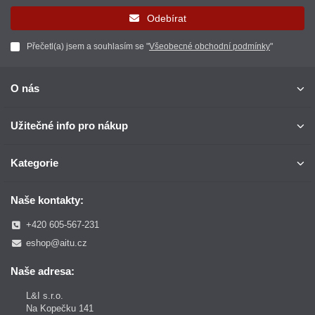
Odebírat
Přečetl(a) jsem a souhlasím se "
Všeobecné obchodní podmínky
"
O nás
Užitečné info pro nákup
Kategorie
Naše kontakty:
+420 605-567-231
eshop@aitu.cz
Naše adresa:
L&I s.r.o.
Na Kopečku 141