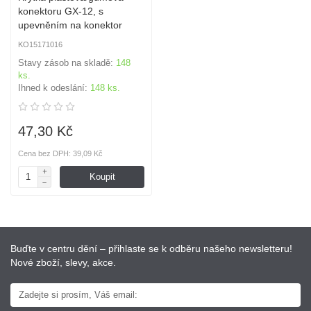
konektoru GX-12, s
upevněním na konektor
KO15171016
Stavy zásob na skladě:
148
ks.
Ihned k odeslání:
148 ks.
47,30 Kč
Cena bez DPH: 39,09 Kč
Koupit
Buďte v centru dění – přihlaste se k odběru našeho newsletteru!
Nové zboží, slevy, akce.