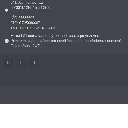
541 01, Trutnov, CZ
50°33’37.2N, 15°54’36.0E
IČO:25686607,
DIČ: CZ25686607
spis. zn.: C/17621 KOS HK
Firma L&I nemá kamenný obchod, pouze provozovnu.
Provozovna je otevřena pro návštěvy pouze po předchozí domluvě.
Objednávky: 24/7