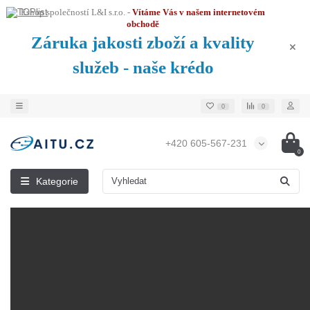
Eshop společností L&I s.r.o. -
Vítáme Vás v našem internetovém
obchodě
Záruka jakosti zboží a kvality
služeb - naše krédo
0
0
+420 605-567-231
0
Kategorie