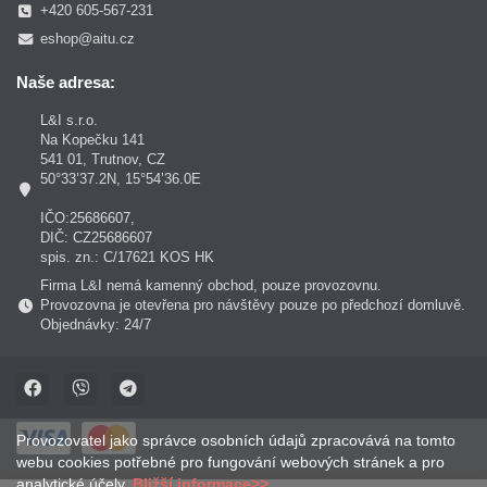
+420 605-567-231
eshop@aitu.cz
Naše adresa:
L&I s.r.o.
Na Kopečku 141
541 01, Trutnov, CZ
50°33’37.2N, 15°54’36.0E
IČO:25686607,
DIČ: CZ25686607
spis. zn.: C/17621 KOS HK
Firma L&I nemá kamenný obchod, pouze provozovnu.
Provozovna je otevřena pro návštěvy pouze po předchozí domluvě.
Objednávky: 24/7
Provozovatel jako správce osobních údajů zpracovává na tomto
webu cookies potřebné pro fungování webových stránek a pro
analytické účely.
Bližší informace>>
.