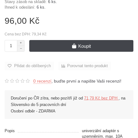
Stavy zásob na skladě:
6 ks.
Ihned k odeslání:
6 ks.
96,00 Kč
Cena bez DPH: 79,34 Kč
Koupit
Přidat do oblíbených
Porovnat tento produkt
0 recenzí
, buďte první a napište Vaši recenzi!
Doručení po ČR zítra, nebo pozítří již od
71,79 Kč bez DPH
, na
Slovensko do 5 pracovních dní
Osobní odběr - ZDARMA
Popis
univerzální adaptér s
uzemněním, max. 10A