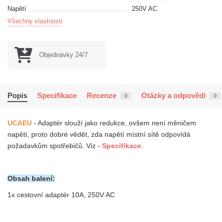
Napětí
250V AC
Všechny vlastnosti
Objednávky 24/7
Popis
Specifikace
Recenze
Otázky a odpovědi
0
0
UCAEU
- Adaptér slouží jako redukce, ovšem není měničem
napětí, proto dobré vědět, zda napětí místní sítě odpovídá
požadavkům spotřebičů.
Viz -
Specifikace
.
Obsah balení:
1x cestovní adaptér 10A, 250V AC