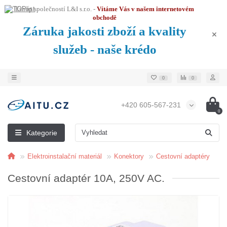
Eshop společností L&I s.r.o. -
Vítáme Vás v našem internetovém
obchodě
Záruka jakosti zboží a kvality
služeb - naše krédo
0
0
+420 605-567-231
0
Kategorie
Elektroinstalační materiál
Konektory
Cestovní adaptéry
Cestovní adaptér 10A, 250V AC.