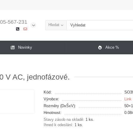
05-567-231
Hledat
Novinky
Akce %
0 V AC, jednofázové.
Kód:
SO3
Výrobce:
Link
Rozměry (DxŠxV):
50×
Hmotnost:
0.08
Stavy zásob na skladě:
1 ks.
Ihned k odeslání:
1 ks.