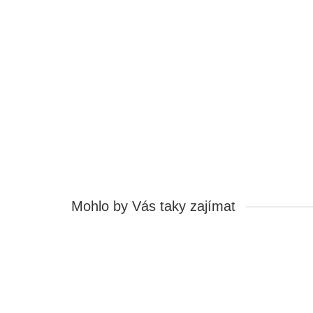
Vývojová deska s mikrokontrolérem LGT8F328P - ná
PR16734712
Stavy zásob na skladě:
15
Ihned k odeslání:
15
200,70 Kč
Cena bez DPH: 165,87 Kč
Koupit
Mohlo by Vás taky zajímat
SSR Relé Modul, 1 kanál 5VDC-250VAC
SO15131388