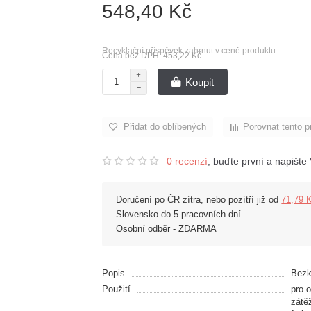
548,40 Kč
Recyklační příspěvek zahrnut v ceně produktu.
Cena bez DPH: 453,22 Kč
Koupit
Přidat do oblíbených
Porovnat tento p
0 recenzí
, buďte první a napište 
Doručení po ČR zítra, nebo pozítří již od
71,79 
Slovensko do 5 pracovních dní
Osobní odběr - ZDARMA
Popis
Bezk
Použití
pro 
zátě