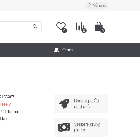
Můj účet
0
0
0
O nás
9155987
Dodání po ČR
 Freely
do 3 dnů
17.8×95 mm
4 kg
Veškeré druhy
plateb