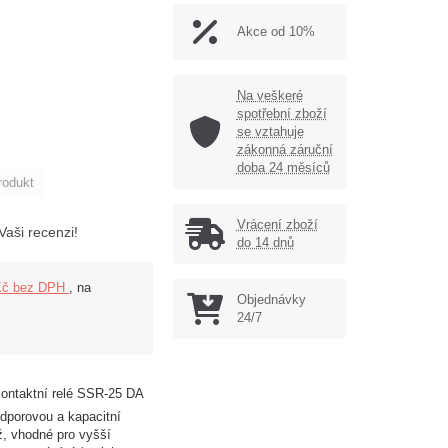
Akce od 10%
Na veškeré
spotřební zboží
se vztahuje
zákonná záruční
doba 24 měsíců
rodukt
Vrácení zboží
Vaši recenzi!
do 14 dnů
Kč bez DPH
, na
Objednávky
24/7
ontaktní relé SSR-25 DA
odporovou a kapacitní
ž, vhodné pro vyšší