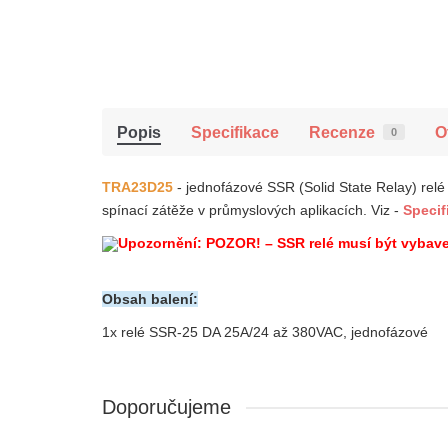
Popis
Specifikace
Recenze
O
0
TRA23D25
- j
ednofázové SSR (Solid State Relay) relé
spínací zátěže v průmyslových aplikacích.
Viz -
Specif
Upozornění: POZOR! – SSR relé musí být vybave
Obsah balení:
1x relé SSR-25 DA 25A/24 až 380VAC, jednofázové
Doporučujeme