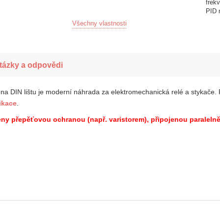
frek
PID r
Všechny vlastnosti
tázky a odpovědi
 na DIN lištu je moderní náhrada za elektromechanická relé a stykače
ikace
.
ny přepěťovou ochranou (např. varistorem),
připojenou paraleln