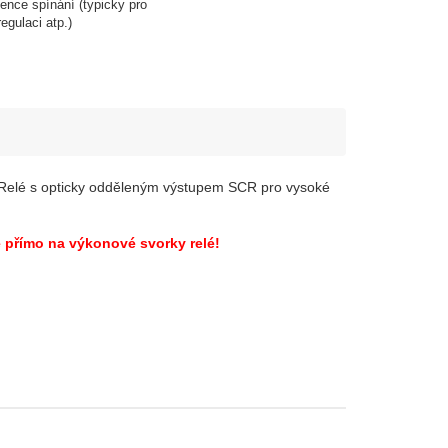
vence spínání (typicky pro
egulaci atp.)
. Relé s opticky odděleným výstupem SCR pro vysoké
ě přímo na výkonové svorky relé!