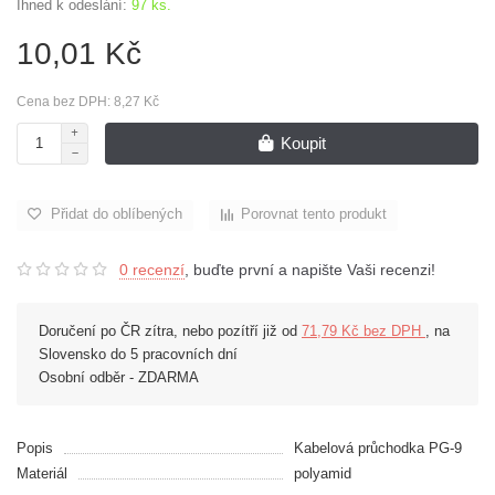
Ihned k odeslání:
97 ks.
10,01 Kč
Cena bez DPH: 8,27 Kč
Koupit
Přidat do oblíbených
Porovnat tento produkt
0 recenzí
, buďte první a napište Vaši recenzi!
Doručení po ČR zítra, nebo pozítří již od
71,79 Kč bez DPH
, na
Slovensko do 5 pracovních dní
Osobní odběr - ZDARMA
Popis
Kabelová průchodka PG-9
Materiál
polyamid