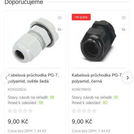
Doporučujeme
Hit týdne
Kabelová průchodka PG-7,
Kabelová průchodka PG-7,
polyamid, světle šedá
polyamid, černá
KO50109211
KO86796815
Stavy zásob na skladě:
88
Stavy zásob na skladě:
80
Ihned k odeslání:
88
Ihned k odeslání:
80
9,00 Kč
9,00 Kč
Cena bez DPH: 7,44 Kč
Cena bez DPH: 7,44 Kč