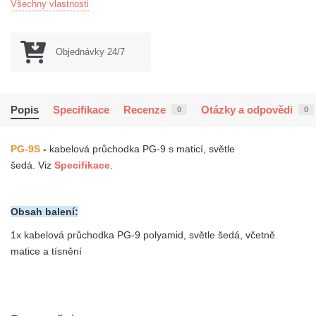
Všechny vlastnosti
Objednávky 24/7
Popis
Specifikace
Recenze
Otázky a odpovědi
0
0
PG-9S
-
k
abelová průchodka
PG-9
s maticí,
světle
šedá
.
Viz
Specifikace
.
Obsah balení:
1x k
abelová průchodka PG-9 polyamid, světle šedá
, včetně
matice
a
tísnění