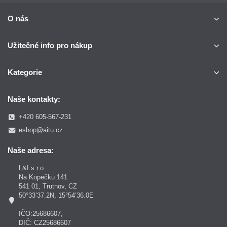
O nás
Užitečné info pro nákup
Kategorie
Naše kontakty:
+420 605-567-231
eshop@aitu.cz
Naše adresa:
L&I s.r.o.
Na Kopečku 141
541 01, Trutnov, CZ
50°33’37.2N, 15°54’36.0E
IČO:25686607,
DIČ: CZ25686607