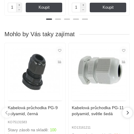
Koupit
Koupit
Mohlo by Vás taky zajímat
Kabelová průchodka PG-9
Kabelová průchodka PG-11,
polyamid, černá
polyamid, světle šedá
KO75131583
KO13161211
Stavy zásob na skladě:
100