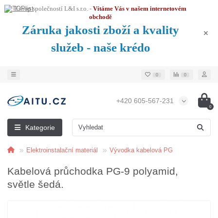
Eshop společností L&I s.r.o. -
Vítáme Vás v našem internetovém
obchodě
Záruka jakosti zboží a kvality
služeb - naše krédo
0
0
+420 605-567-231
0
Kategorie
Elektroinstalační materiál
Vývodka kabelová PG
Kabelová průchodka PG-9 polyamid,
světle šedá.