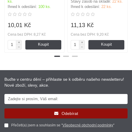
ks.
Stavy zásob na skladě:
22 ks.
Ihned k odeslání:
100 ks.
Ihned k odeslání:
22 ks.
10,01 Kč
11,13 Kč
Cena bez DPH: 8,27 Kč
Cena bez DPH: 9,20 Kč
Koupit
Koupit
Buďte v centru dění – přihlaste se k odběru našeho newsletteru!
Nové zboží, slevy, akce.
Odebírat
Přečetl(a) jsem a souhlasím se "
Všeobecné obchodní podmínky
"