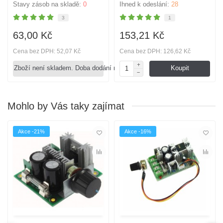
Stavy zásob na skladě:
0
Ihned k odeslání:
28
3
1
63,00 Kč
153,21 Kč
Cena bez DPH: 52,07 Kč
Cena bez DPH: 126,62 Kč
Zboží není skladem. Doba dodání není známa.
Koupit
Mohlo by Vás taky zajímat
Akce -21%
Akce -16%