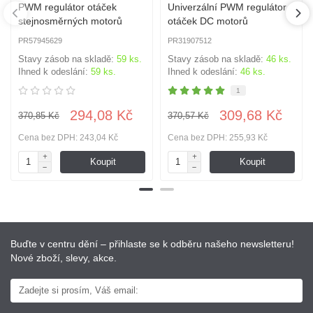
PWM regulátor otáček
Univerzální PWM regulátor
stejnosměrných motorů
otáček DC motorů
PR57945629
PR31907512
Stavy zásob na skladě:
59 ks.
Stavy zásob na skladě:
46 ks.
Ihned k odeslání:
59 ks.
Ihned k odeslání:
46 ks.
1
294,08 Kč
309,68 Kč
370,85 Kč
370,57 Kč
Cena bez DPH: 243,04 Kč
Cena bez DPH: 255,93 Kč
Koupit
Koupit
Buďte v centru dění – přihlaste se k odběru našeho newsletteru!
Nové zboží, slevy, akce.