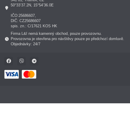
50°33’37.2N, 15°54’36.0E
IČO:25686607,
DIČ: CZ25686607
spis. zn.: C/17621 KOS HK
Firma L&I nemá kamenný obchod, pouze provozovnu.
Provozovna je otevřena pro návštěvy pouze po předchozí domluvě.
Objednávky: 24/7