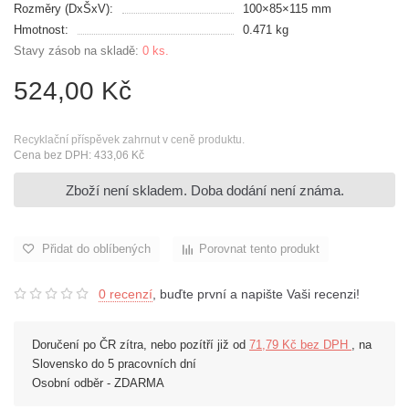
Rozměry (DxŠxV):
100×85×115 mm
Hmotnost:
0.471 kg
Stavy zásob na skladě:
0 ks.
524,00 Kč
Recyklační příspěvek zahrnut v ceně produktu.
Cena bez DPH: 433,06 Kč
Zboží není skladem. Doba dodání není známa.
Přidat do oblíbených
Porovnat tento produkt
0 recenzí
, buďte první a napište Vaši recenzi!
Doručení po ČR zítra, nebo pozítří již od
71,79 Kč bez DPH
, na
Slovensko do 5 pracovních dní
Osobní odběr - ZDARMA