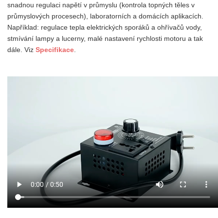
snadnou regulaci napětí v průmyslu
(k
ontrola topných těles v
průmyslových procesech)
, laboratorních a domácích aplikacích.
Například: r
egulace tepla elektrických sporáků a ohřívačů vody,
stmívání lampy a lucerny, malé nastavení rychlosti motoru a tak
dále.
Viz
Specifikace
.