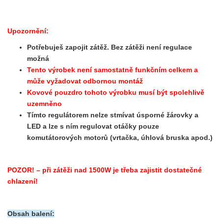
Upozornění:
Potřebuješ zapojit zátěž. Bez zátěži není regulace
možná
Tento výrobek není samostatně funkčním celkem a
může vyžadovat odbornou montáž
Kovové pouzdro tohoto výrobku musí být spolehlivě
uzemněno
Tímto regulátorem nelze stmívat úsporné žárovky a
LED a lze s ním regulovat otáčky pouze
komutátorových motorů (vrtačka, úhlová bruska apod.)
POZOR! – při zátěži nad 1500W je třeba zajistit dostatečné
chlazení!
Obsah balení: