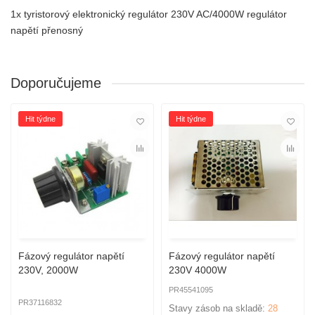
1x t
yristorový elektronický regulátor 230V AC/4000W regulátor
napětí přenosný
Doporučujeme
Hit týdne
Hit týdne
Fázový regulátor napětí
Fázový regulátor napětí
230V, 2000W
230V 4000W
PR45541095
PR37116832
Stavy zásob na skladě:
28