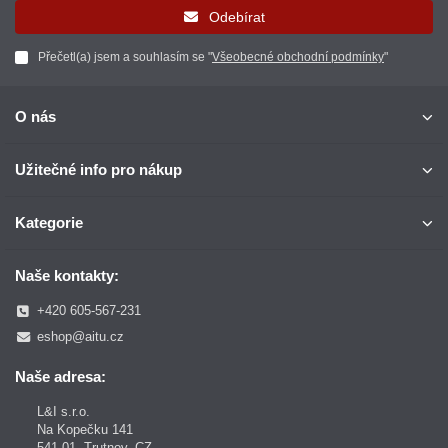
Odebírat
Přečetl(a) jsem a souhlasím se "
Všeobecné obchodní podmínky
"
O nás
Užitečné info pro nákup
Kategorie
Naše kontakty:
+420 605-567-231
eshop@aitu.cz
Naše adresa:
L&I s.r.o.
Na Kopečku 141
541 01, Trutnov, CZ