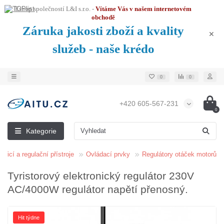
Eshop společností L&I s.r.o. -
Vítáme Vás v našem internetovém
obchodě
Záruka jakosti zboží a kvality
služeb - naše krédo
0
0
+420 605-567-231
0
Kategorie
ěřicí a regulační přístroje
Ovládací prvky
Regulátory otáček motorů
Tyristorový elektronický regulátor 230V
AC/4000W regulátor napětí přenosný.
Hit týdne