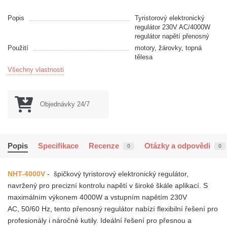
Popis
Tyristorový elektronický
regulátor 230V AC/4000W
regulátor napětí přenosný
Použití
motory, žárovky, topná
tělesa
Všechny vlastnosti
Objednávky 24/7
Popis
Specifikace
Recenze
Otázky a odpovědi
0
0
NHT-4000V
-
špičkový tyristorový elektronický regulátor,
navržený pro precizní kontrolu napětí v široké škále aplikací. S
maximálním výkonem 4000W a vstupním napětím 230V
AC,
50/60 Hz,
tento přenosný regulátor nabízí flexibilní řešení pro
profesionály i náročné kutily. Ideální
řešení pro přesnou a