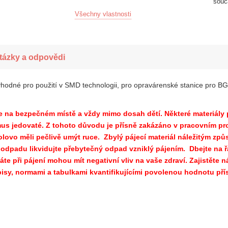
souč
Všechny vlastnosti
tázky a odpovědi
, vhodné pro použití v SMD technologii, pro opravárenské stanice pro
 na bezpečném místě a vždy mimo dosah dětí. Některé materiály p
mus jedovaté. Z tohoto důvodu je přísně zakázáno v pracovním pros
olovo měli pečlivě umýt ruce. Zbylý pájecí materiál náležitým způ
 odpadu likvidujte přebytečný odpad vzniklý pájením. Dbejte na 
íváte při pájení mohou mít negativní vliv na vaše zdraví. Zajistět
isy, normami a tabulkami kvantifikujícími povolenou hodnotu přísl