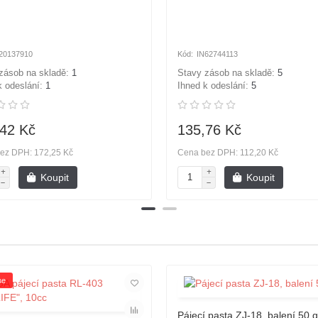
20137910
IN62744113
zásob na skladě:
1
Stavy zásob na skladě:
5
k odeslání:
1
Ihned k odeslání:
5
42 Kč
135,76 Kč
ez DPH: 172,25 Kč
Cena bez DPH: 112,20 Kč
Koupit
Koupit
ne
Pájecí pasta ZJ-18, balení 50 g