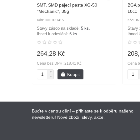
SMT, SMD pájecí pasta XG-50
BGA p
"Mechanic", 35g
10cc
IN10131415
IN
Stavy zásob na skladě:
5 ks.
Stavy 
Ihned k odeslání:
5 ks.
Ihned 
264,28 Kč
208,
Cena bez DPH: 218,41 Kč
Cena b
Koupit
Buďte v centru dění – přihlaste se k odběru našeho
newsletteru! Nové zboží, slevy, akce.