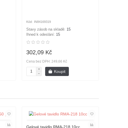
Ruční dáv
stříkačky 
past a tavi
IN84169319
NA7774
Stavy zásob na skladě:
15
Ihned k odeslání:
15
Stavy záso
302,09 Kč
307,56
Cena bez DPH: 249,66 Kč
Cena bez D
Koupit
Zboží n
Gelové tavidlo RMA-218 10cc