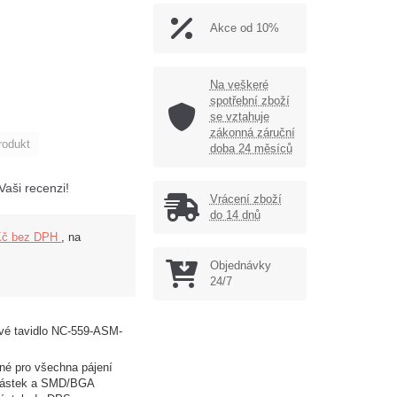
Akce od 10%
Na veškeré
spotřební zboží
se vztahuje
zákonná záruční
rodukt
doba 24 měsíců
Vaši recenzi!
Vrácení zboží
do 14 dnů
Kč bez DPH
, na
Objednávky
24/7
vé tavidlo NC-559-ASM-
né pro všechna pájení
ástek a SMD/BGA