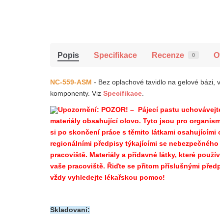
Popis
Specifikace
Recenze
O
0
NC-559-ASM
- Bez oplachové tavidlo na gelové bázi
komponenty.
Viz
Specifikace
.
Upozornění: POZOR! –
Pájecí pastu uchovávejte
materiály obsahující olovo. Tyto jsou pro organis
si po skončení práce s těmito látkami osahujícími 
regionálními předpisy týkajícími se nebezpečného
pracoviště. Materiály a přídavné látky, které použ
vaše pracoviště. Řiďte se přitom příslušnými předp
vždy vyhledejte lékařskou pomoc!
Skladovaní: