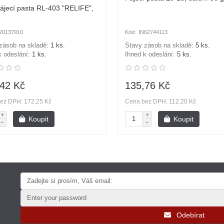
ájecí pasta RL-403 "RELIFE",
20137910
IN62744113
zásob na skladě:
1 ks.
Stavy zásob na skladě:
5 ks.
k odeslání:
1 ks.
Ihned k odeslání:
5 ks.
42 Kč
135,76 Kč
ez DPH: 172,25 Kč
Cena bez DPH: 112,20 Kč
Koupit
Koupit
Odebírat