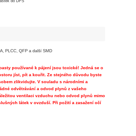
ástek do DPS
 BGA, PLCC, QFP a další SMD
asty používané k pájení jsou toxické! Jedná se o
toru jíst, pít a kouřit. Ze stejného důvodu byste
sobem zlikvidujte. V souladu s národními a
řádné odvětrávání a odvod plynů z vašeho
e náležitou ventilaci vzduchu nebo odvod plynů mimo
ušných látek v ovzduší. Při požití a zasažení očí