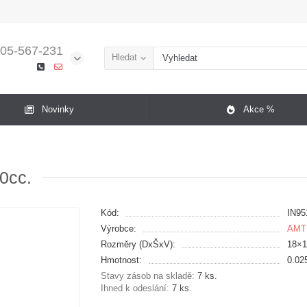
05-567-231
Hledat
Novinky
Akce %
0cc.
Kód:
IN95
Výrobce:
AMT
Rozměry (DxŠxV):
18×
Hmotnost:
0.02
Stavy zásob na skladě:
7 ks.
Ihned k odeslání:
7 ks.