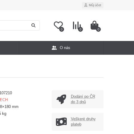
Můj účet
0
0
0
O nás
107210
Dodání po ČR
ECH
do 3 dnů
18×180 mm
5 kg
Veškeré druhy
plateb