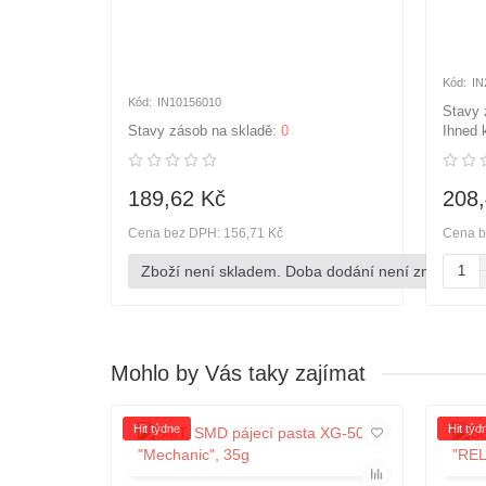
IN
IN10156010
Stavy 
Stavy zásob na skladě:
0
Ihned 
189,62 Kč
208,
Cena bez DPH: 156,71 Kč
Cena b
Zboží není skladem. Doba dodání není známa.
Mohlo by Vás taky zajímat
Hit týdne
Hit týd