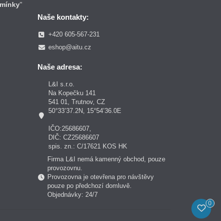
mínky
"
Naše kontakty:
+420 605-567-231
eshop@aitu.cz
Naše adresa:
L&I s.r.o.
Na Kopečku 141
541 01, Trutnov, CZ
50°33’37.2N, 15°54’36.0E
IČO:25686607,
DIČ: CZ25686607
spis. zn.: C/17621 KOS HK
Firma L&I nemá kamenný obchod, pouze
provozovnu.
Provozovna je otevřena pro návštěvy
pouze po předchozí domluvě.
Objednávky: 24/7
0