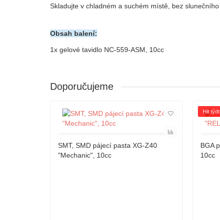
Skladujte v chladném a suchém místě
,
bez slunečního
Obsah balení:
1x g
elové tavidlo NC-559-ASM, 10cc
Doporučujeme
Hit týd
SMT, SMD pájecí pasta XG-Z40
BGA p
"Mechanic", 10cc
10cc