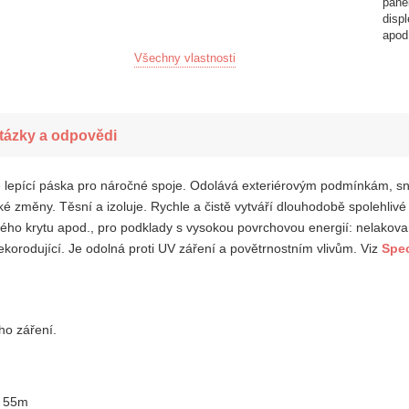
pane
disp
apod
Všechny vlastnosti
tázky a odpovědi
ě lepící páska pro náročné spoje. Odolává exteriérovým podmínkám, sn
ké změny. Těsní a izoluje. Rychle a čistě vytváří dlouhodobě spolehliv
ého krytu apod., pro podklady s vysokou povrchovou energií: nelakovan
nekorodující. Je odolná proti UV záření a povětrnostním vlivům.
Viz
Spec
ho záření.
x 55m