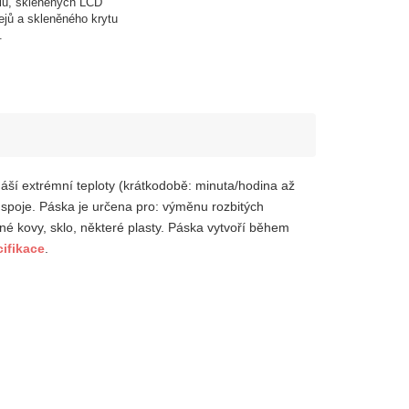
lů, skleněných LCD
lejů a skleněného krytu
.
áší extrémní teploty (krátkodobě: minuta/hodina až
é spoje. Páska je určena pro: výměnu rozbitých
é kovy, sklo, některé plasty. Páska vytvoří během
ifikace
.