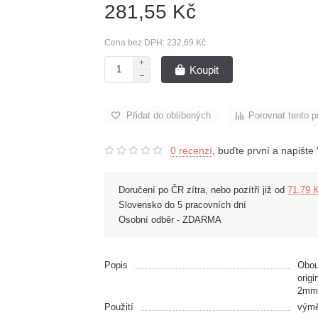
281,55 Kč
Cena bez DPH: 232,69 Kč
Koupit
Přidat do oblíbených
Porovnat tento p
0 recenzí
, buďte první a napište 
Doručení po ČR zítra, nebo pozítří již od
71,79 
Slovensko do 5 pracovních dní
Osobní odběr - ZDARMA
Popis
Obou
orig
2mm 
Použití
výmě