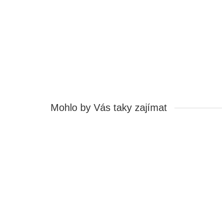
Ihned k odeslání:
1
455,75 Kč
Cena bez DPH: 376,65 Kč
Koupit
Mohlo by Vás taky zajímat
Oboustranně lepící páska, originál 3M 9495LE(300LS
IN13121284
Stavy zásob na skladě:
3 ks.
Ihned k odeslání:
3 ks.