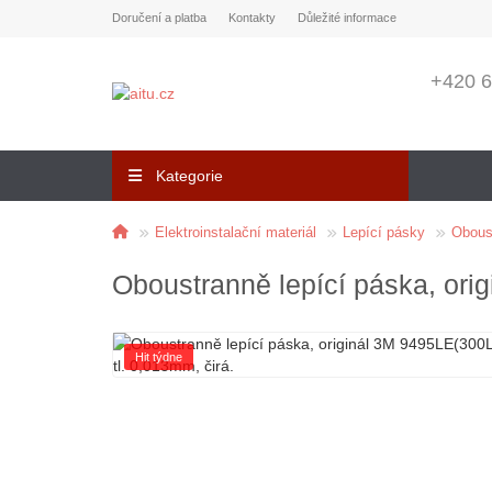
Doručení a platba
Kontakty
Důležité informace
+420 6
Kategorie
Elektroinstalační materiál
Lepící pásky
Obous
Oboustranně lepící páska, ori
Hit týdne