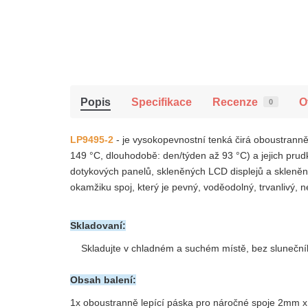
Popis
Specifikace
Recenze
O
0
LP9495-2
- je vysokopevnostní tenká čirá oboustrann
149 °C, dlouhodobě: den/týden až 93 °C) a jejich prud
dotykových panelů, skleněných LCD displejů a skleněn
okamžiku spoj, který je pevný, voděodolný, trvanlivý, 
Skladovaní:
Skladujte v chladném a suchém místě
,
bez sluneční
Obsah balení:
1x
oboustranně lepící páska pro náročné spoje 2mm 