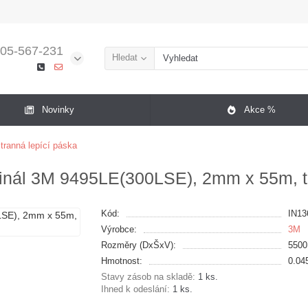
05-567-231
Hledat
Novinky
Akce %
tranná lepící páska
ginál 3M 9495LE(300LSE), 2mm x 55m, tl
Kód:
IN13
Výrobce:
3M
Rozměry (DxŠxV):
550
Hmotnost:
0.04
Stavy zásob na skladě:
1 ks.
Ihned k odeslání:
1 ks.