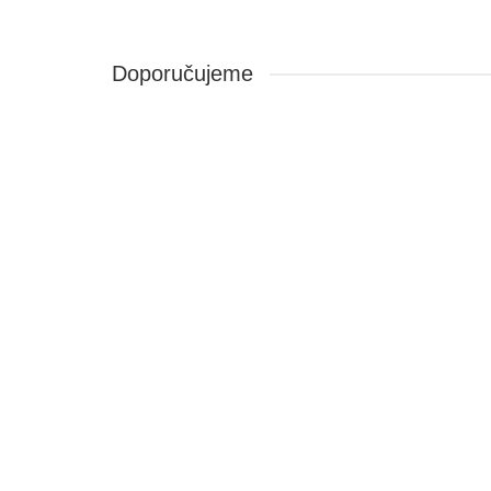
Doporučujeme
Oboustranně lepící páska, originál 3M 9495LE(300LS
IN13121284
Stavy zásob na skladě:
3
Ihned k odeslání:
3
210,84 Kč
Cena bez DPH: 174,25 Kč
Koupit