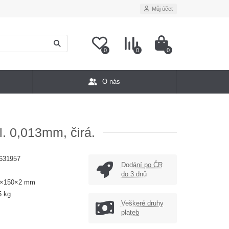
Můj účet
0
0
0
O nás
. 0,013mm, čirá.
631957
Dodání po ČR
do 3 dnů
0×150×2 mm
5 kg
Veškeré druhy
plateb