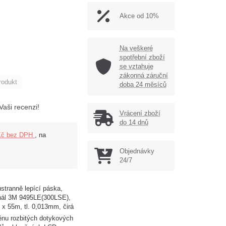
Akce od 10%
Na veškeré
spotřební zboží
se vztahuje
zákonná záruční
rodukt
doba 24 měsíců
Vaši recenzi!
Vrácení zboží
do 14 dnů
Kč bez DPH
, na
Objednávky
24/7
stranně lepící páska,
inál 3M 9495LE(300LSE),
x 55m, tl. 0,013mm, čirá
nu rozbitých dotykových