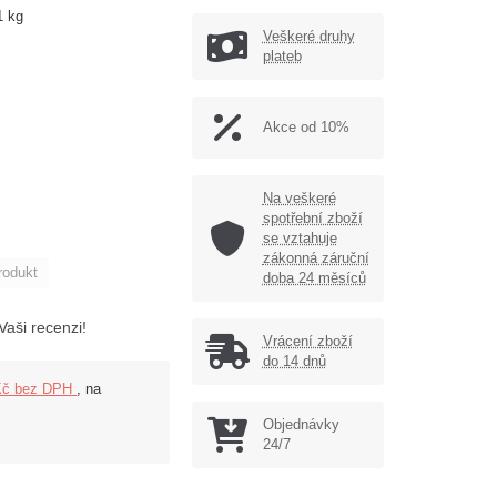
1 kg
Veškeré druhy
plateb
Akce od 10%
Na veškeré
spotřební zboží
se vztahuje
zákonná záruční
rodukt
doba 24 měsíců
Vaši recenzi!
Vrácení zboží
do 14 dnů
Kč bez DPH
, na
Objednávky
24/7