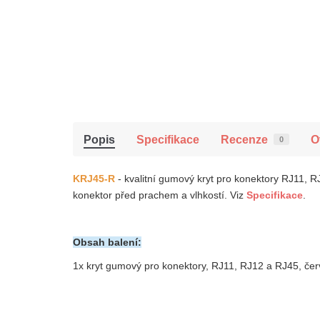
Popis
Specifikace
Recenze
O
0
KRJ45-R
- kvalitní gumový kryt pro konektory RJ11,
konektor
před prachem a vlhkostí.
Viz
Specifikace
.
Obsah balení:
1x k
ryt gumový pro konektory, RJ11, RJ12 a RJ45, če