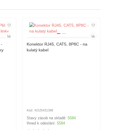
 -
Konektor RJ45, CAT5, 8P8C - na
Kryt gumo
ky
kulatý kabel
RJ12 a RJ
KO25431398
KO2127
Stavy zásob na skladě:
5584
Stavy záso
Ihned k odeslání:
5584
Ihned k od