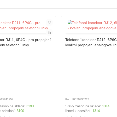
tor RJ11, 6P4C - pro propojení
Telefonní konektor RJ12, 6P6C
ení telefonní linky
kvalitní propojení analogové lin
15241259
KO30996213
zásob na skladě:
3190
Stavy zásob na skladě:
1314
k odeslání:
3190
Ihned k odeslání:
1314