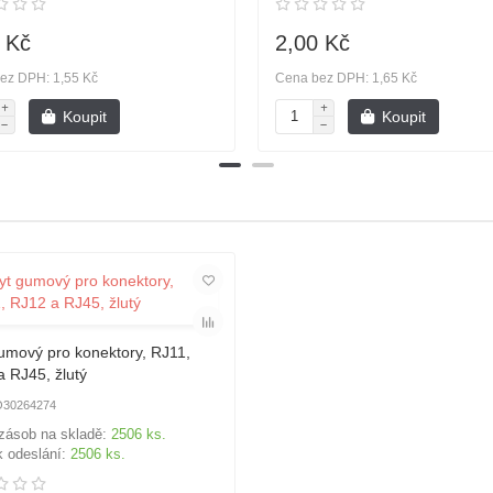
 Kč
2,00 Kč
ez DPH: 1,55 Kč
Cena bez DPH: 1,65 Kč
Koupit
Koupit
umový pro konektory, RJ11,
 RJ45, žlutý
30264274
zásob na skladě:
2506 ks.
k odeslání:
2506 ks.