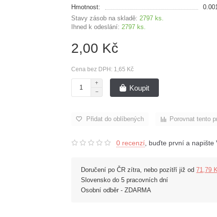
Hmotnost:
0.00
Stavy zásob na skladě:
2797 ks.
Ihned k odeslání:
2797 ks.
2,00 Kč
Cena bez DPH: 1,65 Kč
Koupit
Přidat do oblíbených
Porovnat tento p
0 recenzí
, buďte první a napište 
Doručení po ČR zítra, nebo pozítří již od
71,79 
Slovensko do 5 pracovních dní
Osobní odběr - ZDARMA