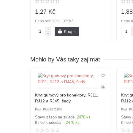
1,27 Kč
1,88
Cena bez DPH: 1,05 Kč
Cena b
Koupit
Mohlo by Vás taky zajímat
Kryt gumový pro konektory, RJ11,
Kryt g
RJ12 a RJ45, šedý
RJ12 a
KO21271104
KO
Stavy zásob na skladě:
2470 ks.
Stavy 
Ihned k odeslání:
2470 ks.
Ihned 