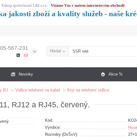
Eshop společností L&I s.r.o. -
Vítáme Vás v našem internetovém obchodě
a jakosti zboží a kvality služeb - naše kr
05-567-231
Hledat
Novinky
Akce %
y RJ
Vidlice telefonní na kabel
Kryt na telefonní vidlice
11, RJ12 a RJ45, červený.
Kód:
KO2
Výrobce:
Hsu
Rozměry (DxŠxV):
27×