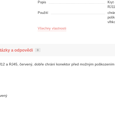
Popis
Kryt
RJ11
Použití
chrá
pošk
vlhk
Všechny vlastnosti
tázky a odpovědi
0
 RJ12 a RJ45, červený, dobře chrání konektor před možným poškozením
rvený