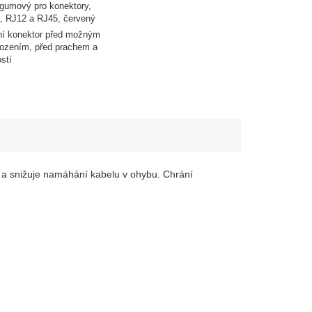
 gumový pro konektory,
, RJ12 a RJ45, červený
ní konektor před možným
ozením, před prachem a
ostí
 a snižuje namáhání kabelu v ohybu. C
hrání