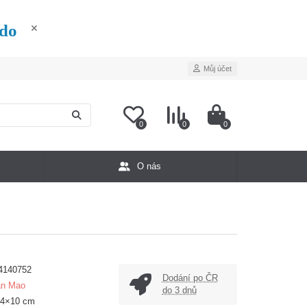
édo
Můj účet
0
0
0
O nás
4140752
Dodání po ČR
an Mao
do 3 dnů
14×10 cm