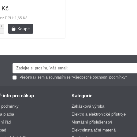
 Kč
ez DPH: 1,65 Kč
Koupit
Přečetl(a) jsem a souhlasím se "
Všeobecné obchodní podmínky
"
é info pro nákup
Kategorie
 podmínky
Zakázková výroba
a platba
Elektro a elektronické přístroje
ní řád
Montážní příslušenství
dpad
Elektroinstalační materiál