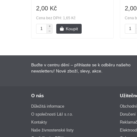
2,00 Kč
2,00
Cena bez DPH: 1,65 Kč
Cena b
Koupit
Buďte v centru dění – přihlaste se k odběru našeho
newsletteru! Nové zboží, slevy, akce.
O nás
Užitečn
Důležitá informace
Obchodní
O společnosti L&I s.r.o.
Doručení 
Kontakty
Reklamač
Naše živnostenské listy
Elektroo