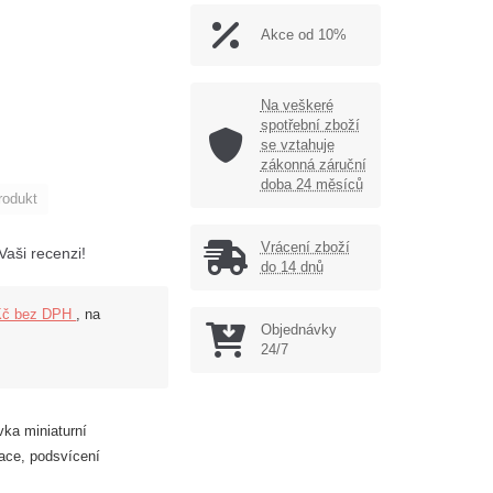
Akce od 10%
Na veškeré
spotřební zboží
se vztahuje
zákonná záruční
doba 24 měsíců
rodukt
Vrácení zboží
Vaši recenzi!
do 14 dnů
Kč bez DPH
, na
Objednávky
24/7
vka miniaturní
kace, podsvícení