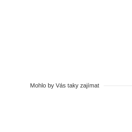
HPS-12AY - Žárovka miniaturní, žlutá
SO12101710
Stavy zásob na skladě:
417
Ihned k odeslání:
417
2,92 Kč
Cena bez DPH: 2,41 Kč
Koupit
Mohlo by Vás taky zajímat
HPS-12AY - Žárovka miniaturní, žlutá
SO12101710