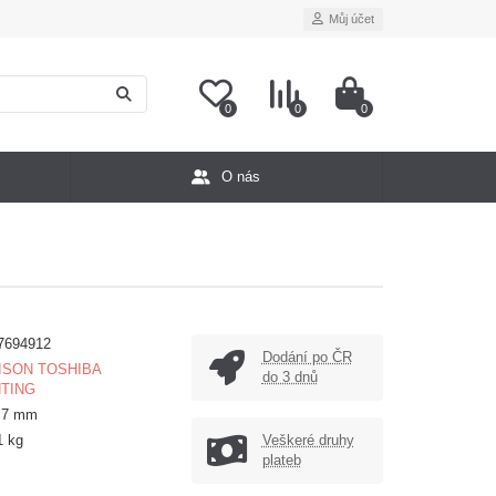
Můj účet
0
0
0
O nás
7694912
Dodání po ČR
ISON TOSHIBA
do 3 dnů
HTING
×7 mm
1 kg
Veškeré druhy
plateb