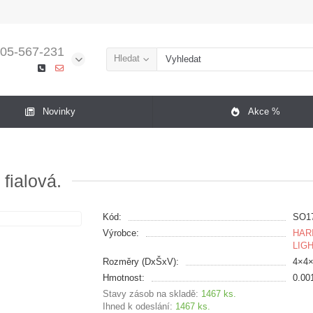
05-567-231
Hledat
Novinky
Akce %
fialová.
Kód:
SO1
Výrobce:
HAR
LIG
Rozměry (DxŠxV):
4×4
Hmotnost:
0.00
Stavy zásob na skladě:
1467 ks.
Ihned k odeslání:
1467 ks.