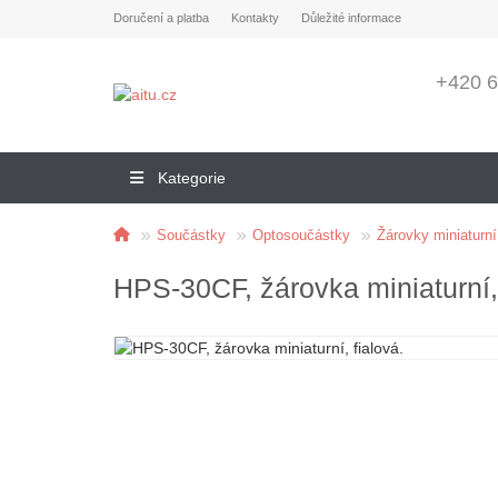
Doručení a platba
Kontakty
Důležité informace
+420 6
Kategorie
Součástky
Optosoučástky
Žárovky miniaturní
HPS-30CF, žárovka miniaturní, 