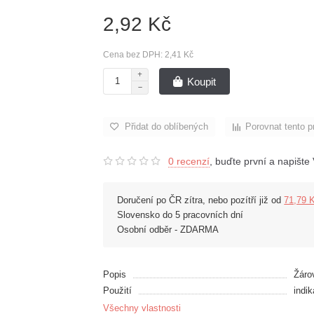
2,92 Kč
Cena bez DPH: 2,41 Kč
Koupit
Přidat do oblíbených
Porovnat tento p
0 recenzí
, buďte první a napište 
Doručení po ČR zítra, nebo pozítří již od
71,79 
Slovensko do 5 pracovních dní
Osobní odběr - ZDARMA
Popis
Žáro
Použití
indi
Všechny vlastnosti