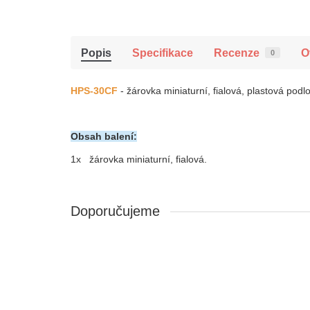
Popis
Specifikace
Recenze
O
0
HPS-30CF
- žárovka miniaturní, fialová, plastová podl
Obsah balení:
1x
žárovka miniaturní,
fialová
.
Doporučujeme
LED-650R/G
SO12116880