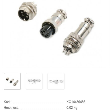
Kód:
KO14486486
Hmotnost:
0.02 kg