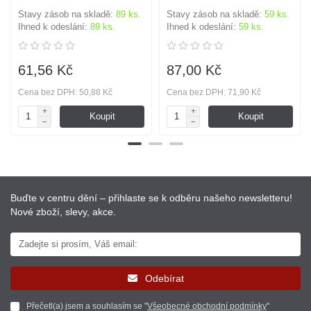
Stavy zásob na skladě:
89 ks.
Stavy zásob na skladě:
59 ks.
Ihned k odeslání:
89 ks.
Ihned k odeslání:
59 ks.
61,56 Kč
87,00 Kč
Cena bez DPH: 50,88 Kč
Cena bez DPH: 71,90 Kč
Koupit
Koupit
Buďte v centru dění – přihlaste se k odběru našeho newsletteru!
Nové zboží, slevy, akce.
Odebírat
Přečetl(a) jsem a souhlasím se "
Všeobecné obchodní podmínky
"