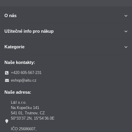
O nás
Užitečné info pro nákup
Kategorie
Naše kontakty:
+420 605-567-231
eshop@aitu.cz
Naše adresa:
L&I s.r.o.
Na Kopečku 141
541 01, Trutnov, CZ
50°33’37.2N, 15°54’36.0E
IČO:25686607,