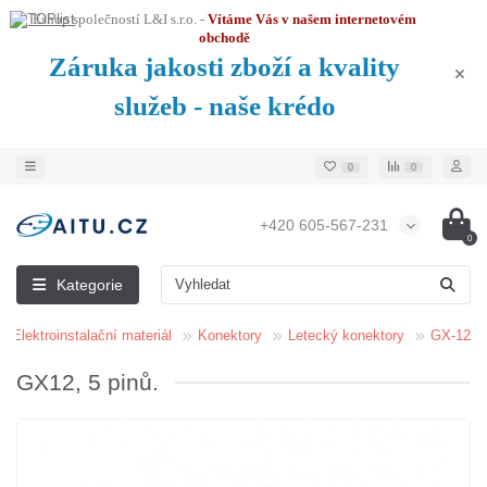
Eshop společností L&I s.r.o. -
Vítáme Vás v našem internetovém
obchodě
Záruka jakosti zboží a kvality
služeb - naše krédo
0
0
+420 605-567-231
0
Kategorie
Elektroinstalační materiál
Konektory
Letecký konektory
GX-12
GX12, 5 pinů.