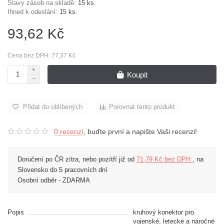
Stavy zásob na skladě:
15 ks.
Ihned k odeslání:
15 ks.
93,62 Kč
Cena bez DPH: 77,37 Kč
Koupit
Přidat do oblíbených
Porovnat tento produkt
0 recenzí
, buďte první a napište Vaši recenzi!
Doručení po ČR zítra, nebo pozítří již od
71,79 Kč bez DPH
, na
Slovensko do 5 pracovních dní
Osobní odběr - ZDARMA
Popis
kruhový konektor pro
vojenské, letecké a náročné