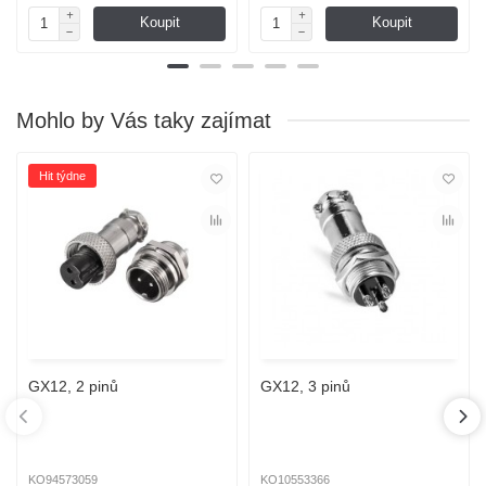
Koupit
Koupit
Mohlo by Vás taky zajímat
Hit týdne
GX12, 2 pinů
GX12, 3 pinů
KO94573059
KO10553366