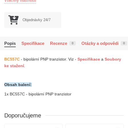
Všechny vlastnosti
Objednávky 24/7
Popis
Specifikace
Recenze
Otázky a odpovědi
0
0
BC557C
- bipolární PNP tranzistor.
Viz -
Specifikace
a
Soubory
ke stažení
.
Obsah balení:
1x
BC557C - bipolární PNP tranzistor
Doporučujeme