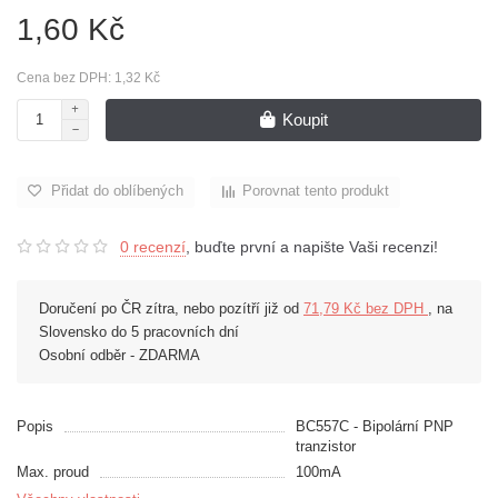
1,60 Kč
Cena bez DPH: 1,32 Kč
Koupit
Přidat do oblíbených
Porovnat tento produkt
0 recenzí
, buďte první a napište Vaši recenzi!
Doručení po ČR zítra, nebo pozítří již od
71,79 Kč bez DPH
, na
Slovensko do 5 pracovních dní
Osobní odběr - ZDARMA
Popis
BC557C - Bipolární PNP
tranzistor
Max. proud
100mA