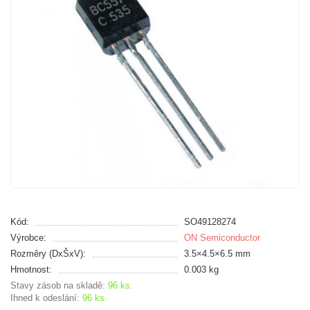
Kód:
SO49128274
Výrobce:
ON Semiconductor
Rozměry (DxŠxV):
3.5×4.5×6.5 mm
Hmotnost:
0.003 kg
Stavy zásob na skladě:
96 ks.
Ihned k odeslání:
96 ks.