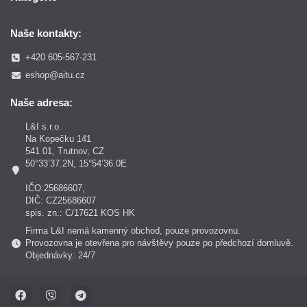
Naše kontakty:
+420 605-567-231
eshop@aitu.cz
Naše adresa:
L&I s.r.o.
Na Kopečku 141
541 01, Trutnov, CZ
50°33’37.2N, 15°54’36.0E
IČO:25686607,
DIČ: CZ25686607
spis. zn.: C/17621 KOS HK
Firma L&I nemá kamenný obchod, pouze provozovnu.
Provozovna je otevřena pro návštěvy pouze po předchozí domluvě.
Objednávky: 24/7