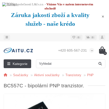
Eshop společností L&I s.r.o. -
Vítáme Vás v našem internetovém
obchodě
Záruka jakosti zboží a kvality
služeb - naše krédo
0
0
+420 605-567-231
0
Kategorie
Součástky
Aktivní součástky
Tranzistory
PNP
BC557C - bipolární PNP tranzistor.