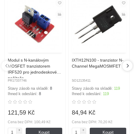
Modul s N-kanálovým
IXTH12N100 - tranzistor N-
MOSFET tranzistorem
Channel MegaMOSMFET
IRF520 pro jednodeskové
počítače
PR17337746
SO12135411
Stavy zásob na skladě:
8
Stavy zásob na skladě:
119
Ihned k odeslání:
8
Ihned k odeslání:
119
121,59 Kč
84,94 Kč
Cena bez DPH: 100,49 Kč
Cena bez DPH: 70,20 Kč
Koupit
Koupit