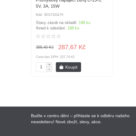
Průmyslový napájecí zdroj C-15-5,
5V, 3A, 15W
SO17101174
Stavy zásob na skladě:
198 ks.
Ihned k odeslání:
198 ks.
287,67 Kč
388,40 Kč
Cena bez DPH: 237,74 Kč
Koupit
Buďte v centru dění – přihlaste se k odběru našeho
newsletteru! Nové zboží, slevy, akce.