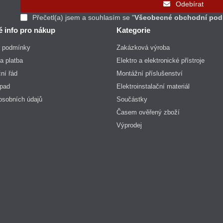
Odebírat
Přečetl(a) jsem a souhlasím se "
Všeobecné obchodní pod
é info pro nákup
Kategorie
 podmínky
Zakázková výroba
a platba
Elektro a elektronické přístroje
ní řád
Montážní příslušenství
dpad
Elektroinstalační materiál
osobních údajů
Součástky
Časem ověřený zboží
Výprodej