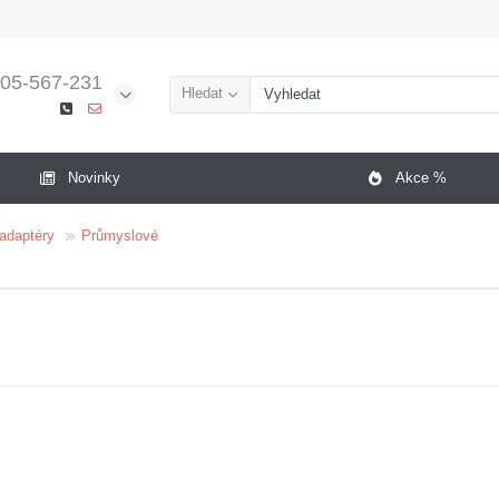
05-567-231
Hledat
Novinky
Akce %
 adaptéry
Průmyslové