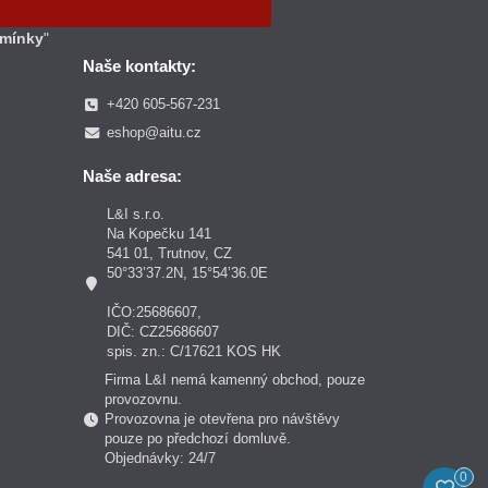
mínky
"
Naše kontakty:
+420 605-567-231
eshop@aitu.cz
Naše adresa:
L&I s.r.o.
Na Kopečku 141
541 01, Trutnov, CZ
50°33’37.2N, 15°54’36.0E
IČO:25686607,
DIČ: CZ25686607
spis. zn.: C/17621 KOS HK
Firma L&I nemá kamenný obchod, pouze
provozovnu.
Provozovna je otevřena pro návštěvy
pouze po předchozí domluvě.
Objednávky: 24/7
0