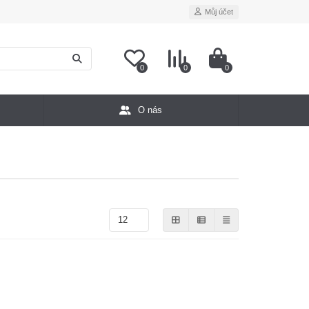
Můj účet
0
0
0
O nás